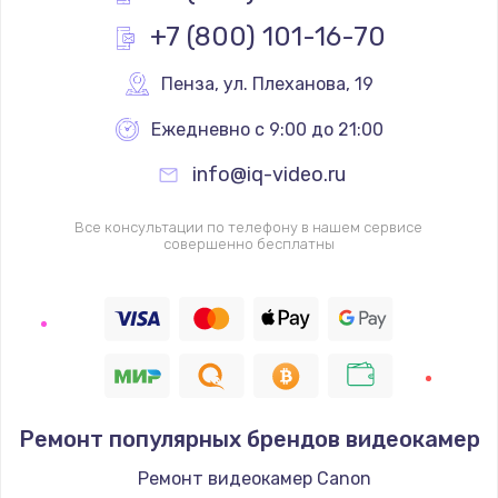
Заказать
+7 (800) 101-16-70
Замена клавиатуры
Пенза
,
 ул. Плеханова, 19
от 1190 руб.
Ежедневно с 9:00 до 21:00
Заказать
info@iq-video.ru
Замена видеокарты
Все консультации по телефону в нашем сервисе
от 1600 руб.
совершенно бесплатны
Заказать
Замена термопасты
от 995 руб.
Заказать
Ремонт популярных брендов видеокамер
Замена системы охлаждения
Ремонт видеокамер Canon
от 1500 руб.