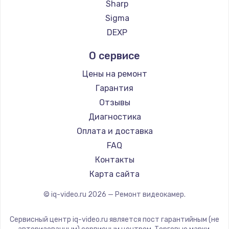
Sharp
Заказать
Sigma
DEXP
Настройка ОС
от 1090 руб.
О сервисе
Заказать
Цены на ремонт
Гарантия
Настройка BIOS
Отзывы
от 930 руб.
Диагностика
Заказать
Оплата и доставка
FAQ
Замена SSD
Контакты
от 1045 руб.
Карта сайта
Заказать
© iq-video.ru
2026
— Ремонт видеокамер.
Установка драйверов
от 725 руб.
Сервисный центр iq-video.ru является пост гарантийным (не