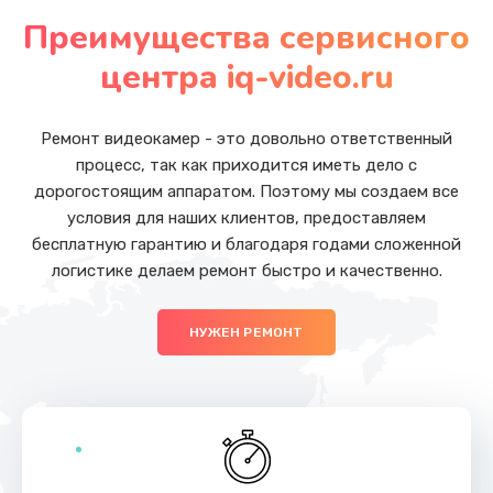
от 1050 руб.
Преимущества сервисного
Заказать
центра iq-video.ru
Замена основной камеры
от 490 руб.
Ремонт видеокамер - это довольно ответственный
процесс, так как приходится иметь дело с
Заказать
дорогостоящим аппаратом. Поэтому мы создаем все
условия для наших клиентов, предоставляем
Замена передней камеры
бесплатную гарантию и благодаря годами сложенной
от 490 руб.
логистике делаем ремонт быстро и качественно.
Заказать
НУЖЕН РЕМОНТ
Замена полифонического динамика
от 390 руб.
Заказать
Замена антенны