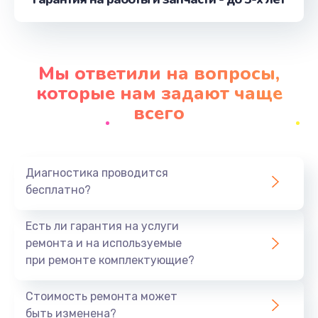
от 3900 руб.
Заказать
Замена контроллера питания
Мы ответили на вопросы,
от 1490 руб.
которые нам задают чаще
Заказать
всего
Замена процессора
от 1800 руб.
Диагностика проводится
Заказать
бесплатно?
Ремонт петель крышки
Есть ли гарантия на услуги
от 990 руб.
ремонта и на используемые
при ремонте комплектующие?
Заказать
Стоимость ремонта может
Замена экрана
быть изменена?
от 1145 руб.