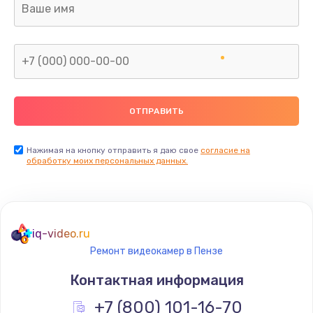
Заказать
Замена сканера отпечатка
от 790 руб.
Заказать
Замена разъема зарядки (питания)
от 390 руб.
Нажимая на кнопку отправить я даю свое
согласие на
обработку моих персональных данных.
Заказать
Замена разъёма наушников (гарнитуры)
от 390 руб.
iq-video.ru
Заказать
Ремонт видеокамер в Пензе
Контактная информация
Замена элемента
+7 (800) 101-16-70
от 1190 руб.