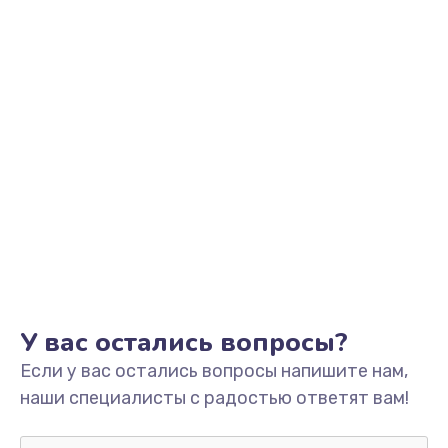
Заказать
Обновление ПО
от 890 руб.
Заказать
Сбор/Разбор
от 1490 руб.
Заказать
Чистка динамика и микрофонов (с разбором)
от 1790 руб.
У вас остались вопросы?
Заказать
Если у вас остались вопросы напишите нам,
наши специалисты с радостью ответят вам!
Замена кнопки Home (домой)
от 890 руб.