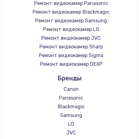
Ремонт видеокамер Panasonic
Заказать
Ремонт видеокамер Blackmagic
Ремонт видеокамер Samsung
Ремонт подсветки
Ремонт видеокамер LG
от 1200 руб.
Ремонт видеокамер JVC
Заказать
Ремонт видеокамер Sharp
Ремонт видеокамер Sigma
Чистка от пыли
Ремонт видеокамер DEXP
от 990 руб.
Заказать
Бренды
Canon
Настройка Wi-Fi
Panasonic
от 1030 руб.
Blackmagic
Заказать
Samsung
LG
Восстановление данных
JVC
от 990 руб.