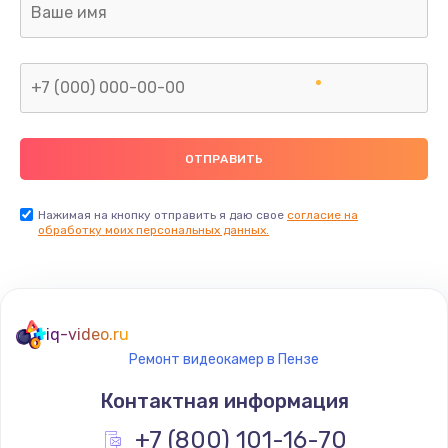
Заказать
Замена сканера отпечатка
от 790 руб.
Заказать
Замена разъема зарядки (питания)
от 390 руб.
Нажимая на кнопку отправить я даю свое
согласие на
обработку моих персональных данных.
Заказать
Замена разъёма наушников (гарнитуры)
от 390 руб.
iq-video.ru
Заказать
Ремонт видеокамер в Пензе
Контактная информация
Замена элемента
+7 (800) 101-16-70
от 1190 руб.