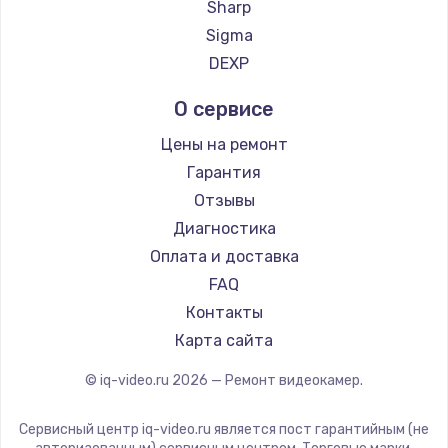
Sharp
Заказать
Sigma
DEXP
Настройка ОС
от 1090 руб.
О сервисе
Заказать
Цены на ремонт
Гарантия
Настройка BIOS
Отзывы
от 930 руб.
Диагностика
Заказать
Оплата и доставка
FAQ
Замена SSD
Контакты
от 1045 руб.
Карта сайта
Заказать
© iq-video.ru
2026
— Ремонт видеокамер.
Установка драйверов
от 725 руб.
Сервисный центр iq-video.ru является пост гарантийным (не