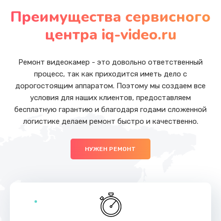
от 1050 руб.
Преимущества сервисного
Заказать
центра iq-video.ru
Замена основной камеры
от 490 руб.
Ремонт видеокамер - это довольно ответственный
процесс, так как приходится иметь дело с
Заказать
дорогостоящим аппаратом. Поэтому мы создаем все
условия для наших клиентов, предоставляем
Замена передней камеры
бесплатную гарантию и благодаря годами сложенной
от 490 руб.
логистике делаем ремонт быстро и качественно.
Заказать
НУЖЕН РЕМОНТ
Замена полифонического динамика
от 390 руб.
Заказать
Замена антенны