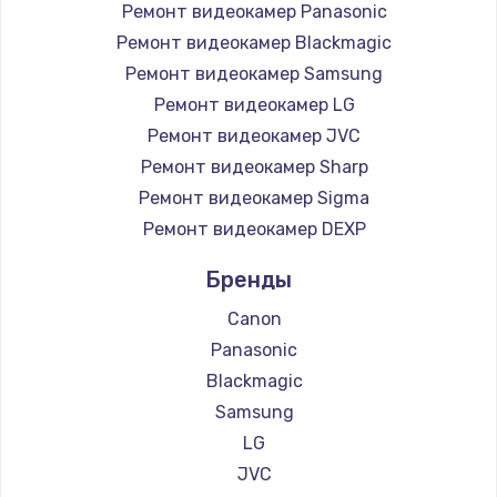
Ремонт видеокамер Panasonic
Заказать
Ремонт видеокамер Blackmagic
Ремонт видеокамер Samsung
Ремонт подсветки
Ремонт видеокамер LG
от 1200 руб.
Ремонт видеокамер JVC
Заказать
Ремонт видеокамер Sharp
Ремонт видеокамер Sigma
Чистка от пыли
Ремонт видеокамер DEXP
от 990 руб.
Заказать
Бренды
Canon
Настройка Wi-Fi
Panasonic
от 1030 руб.
Blackmagic
Заказать
Samsung
LG
Восстановление данных
JVC
от 990 руб.