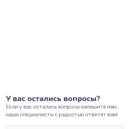
Заказать
Обновление ПО
от 890 руб.
Заказать
Сбор/Разбор
от 1490 руб.
Заказать
Чистка динамика и микрофонов (с разбором)
от 1790 руб.
У вас остались вопросы?
Заказать
Если у вас остались вопросы напишите нам,
наши специалисты с радостью ответят вам!
Замена кнопки Home (домой)
от 890 руб.