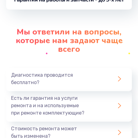
от 3900 руб.
Заказать
Замена контроллера питания
Мы ответили на вопросы,
от 1490 руб.
которые нам задают чаще
Заказать
всего
Замена процессора
от 1800 руб.
Диагностика проводится
Заказать
бесплатно?
Ремонт петель крышки
Есть ли гарантия на услуги
от 990 руб.
ремонта и на используемые
при ремонте комплектующие?
Заказать
Стоимость ремонта может
Замена экрана
быть изменена?
от 1145 руб.