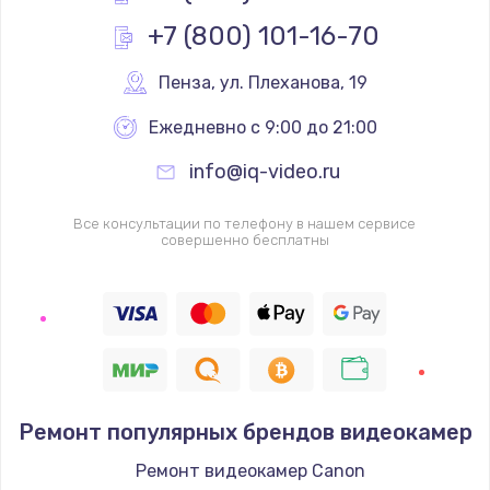
Заказать
+7 (800) 101-16-70
Замена клавиатуры
Пенза
,
 ул. Плеханова, 19
от 1190 руб.
Ежедневно с 9:00 до 21:00
Заказать
info@iq-video.ru
Замена видеокарты
Все консультации по телефону в нашем сервисе
от 1600 руб.
совершенно бесплатны
Заказать
Замена термопасты
от 995 руб.
Заказать
Ремонт популярных брендов видеокамер
Замена системы охлаждения
Ремонт видеокамер Canon
от 1500 руб.