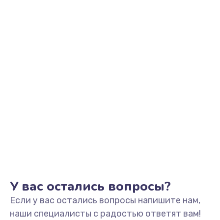
Заказать
Замена аккумулятора
890 руб.
Заказать
Замена задней крышки
490 руб.
Заказать
Обновление ПО
890 руб.
Заказать
У вас остались вопросы?
Если у вас остались вопросы напишите нам,
Замена стекла
наши специалисты с радостью ответят вам!
990 руб.