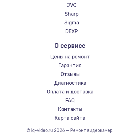
Заказать
JVC
Sharp
Чистка от пыли
Sigma
990 руб.
DEXP
Заказать
О сервисе
Настройка ОС
Цены на ремонт
1090 руб.
Гарантия
Заказать
Отзывы
Диагностика
Ремонт подсветки
Оплата и доставка
1200 руб.
FAQ
Заказать
Контакты
Карта сайта
Настройка BIOS
© iq-video.ru
2026
— Ремонт видеокамер.
930 руб.