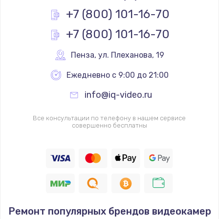
Заказать
+7 (800) 101-16-70
+7 (800) 101-16-70
Замена основной камеры
490 руб.
Пенза
,
 ул. Плеханова, 19
Заказать
Ежедневно с 9:00 до 21:00
Замена элемента
info@iq-video.ru
1190 руб.
Заказать
Все консультации по телефону в нашем сервисе
совершенно бесплатны
Замена материнской платы
1330 руб.
Заказать
Замена клавиатуры
Ремонт популярных брендов видеокамер
1190 руб.