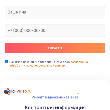
Заказать
Замена датчика приближения
890 руб.
Заказать
Замена антенны
390 руб.
Заказать
Нажимая на кнопку отправить я даю свое
согласие на
обработку моих персональных данных.
Замена вибромотора
890 руб.
Заказать
iq-video.ru
Ремонт видеокамер в Пензе
Замена голосового динамика
Контактная информация
490 руб.