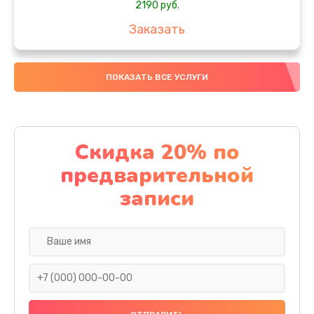
2190 руб.
Заказать
Замена передней камеры
ПОКАЗАТЬ ВСЕ УСЛУГИ
490 руб.
Заказать
Замена полифонического динамика
Скидка 20% по
390 руб.
предварительной
Заказать
записи
Замена разъема SIM
290 руб.
Заказать
Сбор/Разбор