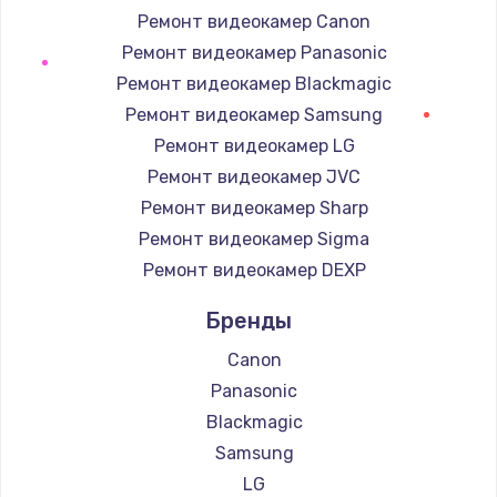
Заказать
Ремонт видеокамер Canon
Ремонт видеокамер Panasonic
Замена корпуса
Ремонт видеокамер Blackmagic
890 руб.
Ремонт видеокамер Samsung
Заказать
Ремонт видеокамер LG
Ремонт видеокамер JVC
Замена тачпада
Ремонт видеокамер Sharp
1330 руб.
Ремонт видеокамер Sigma
Заказать
Ремонт видеокамер DEXP
Бренды
Замена контроллера питания
1490 руб.
Canon
Заказать
Panasonic
Blackmagic
Замена южного моста
Samsung
2600 руб.
LG