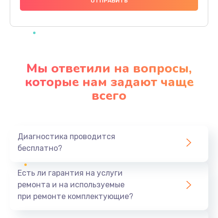
1490 руб.
Заказать
Чистка динамика и микрофонов (с разбором)
1790 руб.
Мы ответили на вопросы,
Заказать
которые нам задают чаще
всего
Замена кнопки Home (домой)
890 руб.
Заказать
Диагностика проводится
бесплатно?
Замена сканера отпечатка
790 руб.
Есть ли гарантия на услуги
Заказать
ремонта и на используемые
при ремонте комплектующие?
Замена разъема зарядки (питания)
390 руб.