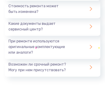
390 руб.
Стоимость ремонта может
быть изменена?
Заказать
Какие документы выдает
Замена разъёма наушников (гарнитуры)
сервисный центр?
390 руб.
Заказать
При ремонте используются
оригинальные комплектующие
Замена кнопок громкости
или аналоги?
390 руб.
Заказать
Возможен ли срочный ремонт?
Могу при нем присутствовать?
Защита гидрогелевой пленкой
1290 руб.
Заказать
Замена экрана