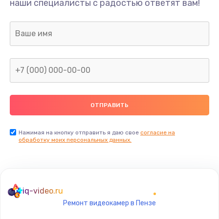
наши специалисты с радостью ответят вам!
990 руб.
Заказать
Замена датчика приближения
890 руб.
Заказать
Замена антенны
390 руб.
Заказать
Нажимая на кнопку отправить я даю свое
согласие на
обработку моих персональных данных.
Замена вибромотора
890 руб.
Заказать
iq-video.ru
Ремонт видеокамер в Пензе
Замена голосового динамика