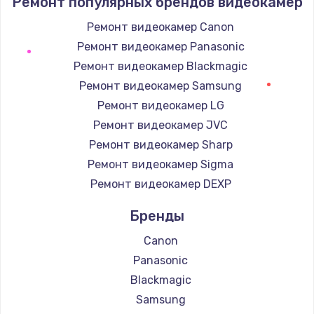
Ремонт популярных брендов видеокамер
1190 руб.
Заказать
Ремонт видеокамер Canon
Ремонт видеокамер Panasonic
Замена корпуса
Ремонт видеокамер Blackmagic
890 руб.
Ремонт видеокамер Samsung
Заказать
Ремонт видеокамер LG
Ремонт видеокамер JVC
Замена тачпада
Ремонт видеокамер Sharp
1330 руб.
Ремонт видеокамер Sigma
Заказать
Ремонт видеокамер DEXP
Бренды
Замена контроллера питания
1490 руб.
Canon
Заказать
Panasonic
Blackmagic
Замена южного моста
Samsung
2600 руб.