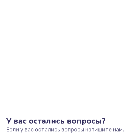
1145 руб.
Заказать
Замена аккумулятора
890 руб.
Заказать
Замена задней крышки
490 руб.
Заказать
Обновление ПО
890 руб.
Заказать
У вас остались вопросы?
Если у вас остались вопросы напишите нам,
Замена стекла