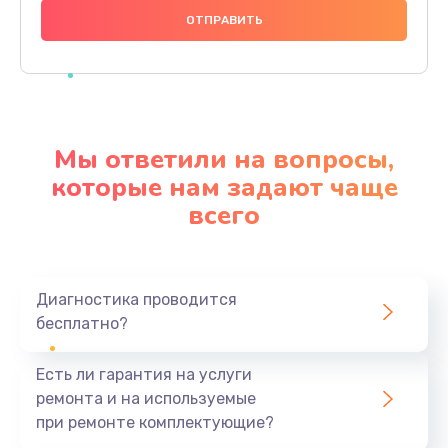
1490 руб.
Заказать
Чистка динамика и микрофонов (с разбором)
1790 руб.
Мы ответили на вопросы,
Заказать
которые нам задают чаще
всего
Замена кнопки Home (домой)
890 руб.
Заказать
Диагностика проводится
бесплатно?
Замена сканера отпечатка
790 руб.
Есть ли гарантия на услуги
Заказать
ремонта и на используемые
при ремонте комплектующие?
Замена разъема зарядки (питания)