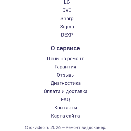
LG
Заказать
JVC
Sharp
Чистка от пыли
Sigma
990 руб.
DEXP
Заказать
О сервисе
Настройка ОС
Цены на ремонт
1090 руб.
Гарантия
Заказать
Отзывы
Диагностика
Ремонт подсветки
Оплата и доставка
1200 руб.
FAQ
Заказать
Контакты
Карта сайта
Настройка BIOS
© iq-video.ru
2026
— Ремонт видеокамер.
930 руб.