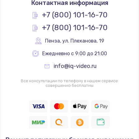
Контактная информация
490 руб.
Заказать
+7 (800) 101-16-70
+7 (800) 101-16-70
Замена основной камеры
490 руб.
Пенза
,
 ул. Плеханова, 19
Заказать
Ежедневно с 9:00 до 21:00
Замена элемента
info@iq-video.ru
1190 руб.
Заказать
Все консультации по телефону в нашем сервисе
совершенно бесплатны
Замена материнской платы
1330 руб.
Заказать
Замена клавиатуры