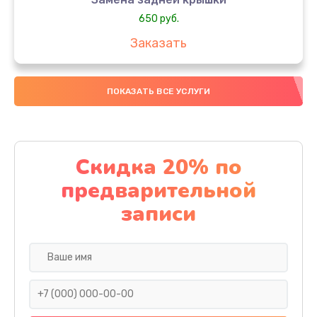
650 руб.
Заказать
Замена аккумулятора
ПОКАЗАТЬ ВСЕ УСЛУГИ
4000 руб.
Заказать
Замена материнской платы
Скидка 20% по
1100 руб.
предварительной
Заказать
записи
Замена масла
750 руб.
Заказать
Замена праймера