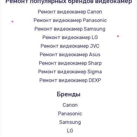
Ремонт популярных брендов видеокамер
1400 руб.
Заказать
Ремонт видеокамер Canon
Ремонт видеокамер Panasonic
Замена / ремонт электронного модуля
Ремонт видеокамер Samsung
управления
Ремонт видеокамер LG
600 руб.
Ремонт видеокамер JVC
Заказать
Ремонт видеокамер Asus
Ремонт видеокамер Sharp
Замена конфорки
Ремонт видеокамер Sigma
1100 руб.
Ремонт видеокамер DEXP
Заказать
Бренды
Замена платы сенсора
Canon
900 руб.
Panasonic
Заказать
Samsung
LG
Замена регулятора режимов конфорки