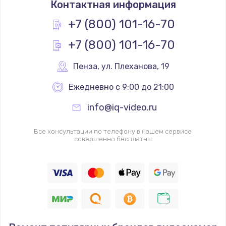
Контактная информация
1200 руб.
Заказать
+7 (800) 101-16-70
+7 (800) 101-16-70
Замена реле
1000 руб.
Пенза
,
 ул. Плеханова, 19
Заказать
Ежедневно с 9:00 до 21:00
Замена термопредохранителя
info@iq-video.ru
700 руб.
Заказать
Все консультации по телефону в нашем сервисе
совершенно бесплатны
Замена ТЭНа
2500 руб.
Заказать
Замена шнура