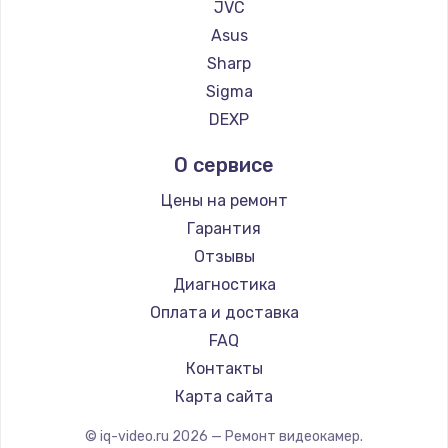
JVC
900 руб.
Asus
Заказать
Sharp
Sigma
Замена сенсорного датчика
DEXP
1300 руб.
Заказать
О сервисе
Цены на ремонт
Замена сигнальной лампы
Гарантия
1200 руб.
Отзывы
Заказать
Диагностика
Оплата и доставка
Замена системной платы
FAQ
1500 руб.
Контакты
Заказать
Карта сайта
Замена температурного датчика
© iq-video.ru
2026
— Ремонт видеокамер.