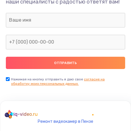
наши специалисты с радостью ответят вам!
1300 руб.
Заказать
Ремонт капиллярной трубки
400 руб.
Заказать
Замена блока питания
1000 руб.
Заказать
Нажимая на кнопку отправить я даю свое
согласие на
обработку моих персональных данных.
Прошивка / разблокировка
900 руб.
Заказать
iq-video.ru
Ремонт видеокамер в Пензе
Замена термостата