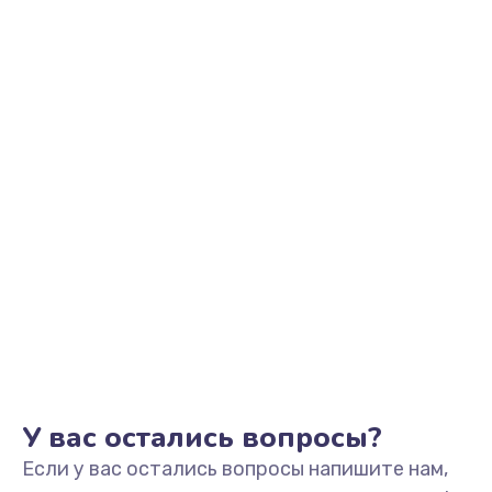
2500 руб.
Заказать
Замена видеоадаптера (видеокарты)
1800 руб.
Заказать
Замена, перепайка чипа
1300 руб.
Заказать
Замена HDMI-разъема
650 руб.
Заказать
У вас остались вопросы?
Если у вас остались вопросы напишите нам,
Замена/Pемонт карбюратора