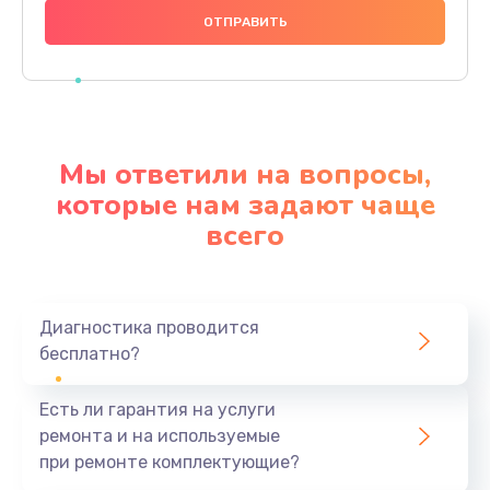
1000 руб.
Заказать
Ремонт материнской платы
4500 руб.
Мы ответили на вопросы,
Заказать
которые нам задают чаще
всего
Профилактическая чистка
1000 руб.
Заказать
Диагностика проводится
бесплатно?
Прошивка BIOS
1920 руб.
Есть ли гарантия на услуги
Заказать
ремонта и на используемые
при ремонте комплектующие?
Замена северного моста