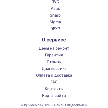
JVC
900 руб.
Asus
Заказать
Sharp
Sigma
Замена сенсорного датчика
DEXP
1300 руб.
Заказать
О сервисе
Цены на ремонт
Замена сигнальной лампы
Гарантия
1200 руб.
Отзывы
Заказать
Диагностика
Оплата и доставка
Замена системной платы
FAQ
1500 руб.
Контакты
Заказать
Карта сайта
Замена температурного датчика
© iq-video.ru
2026
— Ремонт видеокамер.