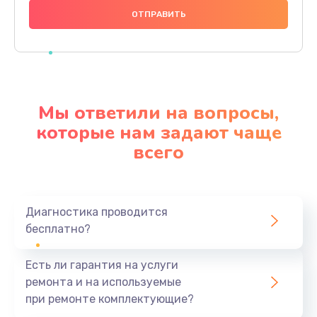
1000 руб.
Заказать
Ремонт материнской платы
4500 руб.
Мы ответили на вопросы,
Заказать
которые нам задают чаще
всего
Профилактическая чистка
1000 руб.
Заказать
Диагностика проводится
бесплатно?
Прошивка BIOS
1920 руб.
Есть ли гарантия на услуги
Заказать
ремонта и на используемые
при ремонте комплектующие?
Замена северного моста