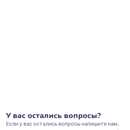
2500 руб.
Заказать
Замена видеоадаптера (видеокарты)
1800 руб.
Заказать
Замена, перепайка чипа
1300 руб.
Заказать
Замена HDMI-разъема
650 руб.
Заказать
У вас остались вопросы?
Если у вас остались вопросы напишите нам,
Замена/Pемонт карбюратора