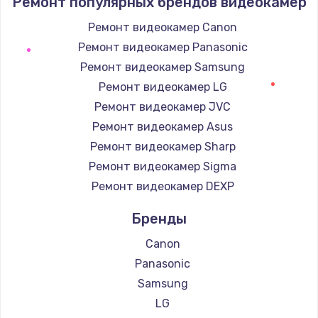
Ремонт популярных брендов видеокамер
1400 руб.
Заказать
Ремонт видеокамер Canon
Ремонт видеокамер Panasonic
Замена / ремонт электронного модуля
Ремонт видеокамер Samsung
управления
Ремонт видеокамер LG
600 руб.
Ремонт видеокамер JVC
Заказать
Ремонт видеокамер Asus
Ремонт видеокамер Sharp
Замена конфорки
Ремонт видеокамер Sigma
1100 руб.
Ремонт видеокамер DEXP
Заказать
Бренды
Замена платы сенсора
Canon
900 руб.
Panasonic
Заказать
Samsung
LG
Замена регулятора режимов конфорки