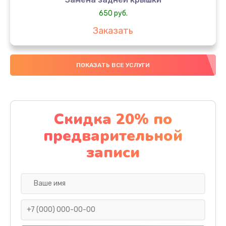
650 руб.
Заказать
Замена аккумулятора
ПОКАЗАТЬ ВСЕ УСЛУГИ
4000 руб.
Заказать
Замена материнской платы
Скидка 20% по
1100 руб.
предварительной
Заказать
записи
Замена масла
750 руб.
Заказать
Замена праймера