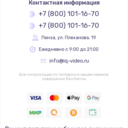
Контактная информация
1200 руб.
Заказать
+7 (800) 101-16-70
+7 (800) 101-16-70
Замена реле
1000 руб.
Пенза
,
 ул. Плеханова, 19
Заказать
Ежедневно с 9:00 до 21:00
Замена термопредохранителя
info@iq-video.ru
700 руб.
Заказать
Все консультации по телефону в нашем сервисе
совершенно бесплатны
Замена ТЭНа
2500 руб.
Заказать
Замена шнура