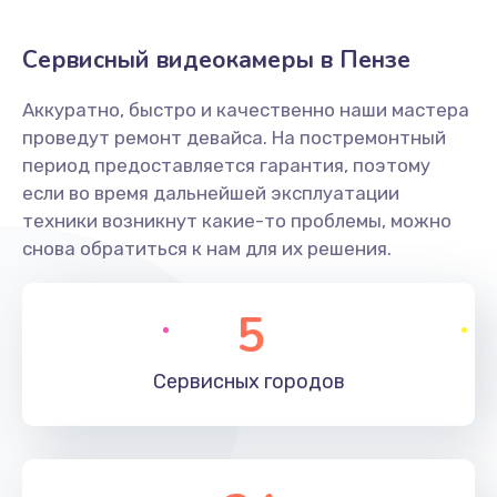
Заказать
Сервисный видеокамеры в Пензе
Не захватывает бумагу
Аккуратно, быстро и качественно наши мастера
600 руб.
проведут ремонт девайса. На постремонтный
Заказать
период предоставляется гарантия, поэтому
если во время дальнейшей эксплуатации
Грязная печать
техники возникнут какие-то проблемы, можно
350 руб.
снова обратиться к нам для их решения.
Заказать
5
Ремонт механики сканирующей головки
1800 руб.
Сервисных
городов
Заказать
Ремонт инвертора лампы подсветки