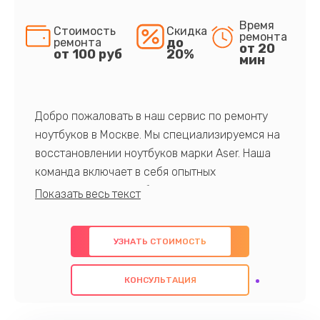
Время
Стоимость
Скидка
ремонта
до
ремонта
от 20
от 100 руб
20%
мин
Добро пожаловать в наш сервис по ремонту
ноутбуков в Москве. Мы специализируемся на
восстановлении ноутбуков марки Aser. Наша
команда включает в себя опытных
профессионалов с обширными знаниями и
многолетним опытом в данной области. Мы
предлагаем быстрый и качественный ремонт с
УЗНАТЬ СТОИМОСТЬ
использованием оригинальных компонентов, а
также гарантируем качество всех
КОНСУЛЬТАЦИЯ
проведенных работ. Наша цель - предоставить
клиентам надежное и профессиональное