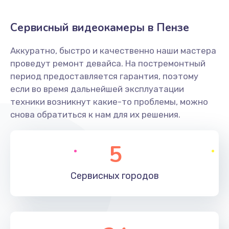
Заказать
Сервисный видеокамеры в Пензе
Не захватывает бумагу
Аккуратно, быстро и качественно наши мастера
600 руб.
проведут ремонт девайса. На постремонтный
Заказать
период предоставляется гарантия, поэтому
если во время дальнейшей эксплуатации
Грязная печать
техники возникнут какие-то проблемы, можно
350 руб.
снова обратиться к нам для их решения.
Заказать
5
Ремонт механики сканирующей головки
1800 руб.
Сервисных
городов
Заказать
Ремонт инвертора лампы подсветки