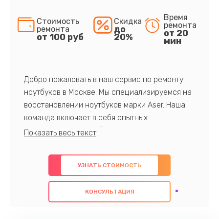
Время
Стоимость
Скидка
ремонта
до
ремонта
от 20
от 100 руб
20%
мин
Добро пожаловать в наш сервис по ремонту
ноутбуков в Москве. Мы специализируемся на
восстановлении ноутбуков марки Aser. Наша
команда включает в себя опытных
профессионалов с обширными знаниями и
многолетним опытом в данной области. Мы
предлагаем быстрый и качественный ремонт с
УЗНАТЬ СТОИМОСТЬ
использованием оригинальных компонентов, а
также гарантируем качество всех
КОНСУЛЬТАЦИЯ
проведенных работ. Наша цель - предоставить
клиентам надежное и профессиональное