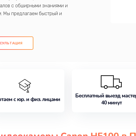
алов с обширными знаниями и
и. Мы предлагаем быстрый и
ем оригинальных компонентов, а также
ых работ. Наша цель - предоставить
ое обслуживание, удовлетворяя их
СУЛЬТАЦИЯ
медлите записаться на ремонт уже
Бесплатный выезд масте
таем с юр. и физ. лицами
40 минут