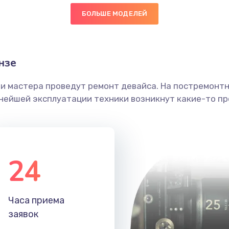
БОЛЬШЕ МОДЕЛЕЙ
40 мин
1 год
головки
50 мин
3 года
нзе
етки
30 мин
3 года
ши мастера проведут ремонт девайса. На постремонт
ьнейшей эксплуатации техники возникнут какие-то пр
 ПО
50 мин
2 года
50 мин
2 года
24
20 мин
1 год
60 мин
2 года
Часа приема
заявок
50 мин
2 года