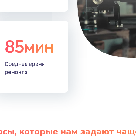
60 мин
1 год
20 мин
1 год
85мин
Среднее время
ремонта
осы, которые нам задают чащ