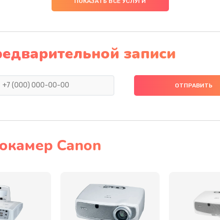
ПОКАЗАТЬ ВСЕ УСЛУГИ
20 мин
3 года
30 мин
1 год
редварительной записи
40 мин
3 года
50 мин
2 года
40 мин
2 года
окамер Canon
40 мин
3 года
60 мин
2 года
50 мин
2 года