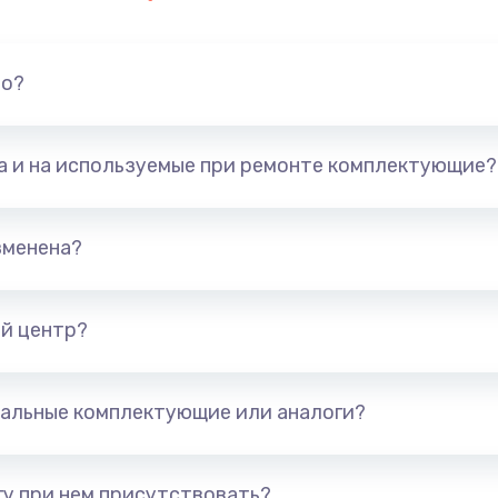
но?
та и на используемые при ремонте комплектующие?
зменена?
й центр?
альные комплектующие или аналоги?
у при нем присутствовать?