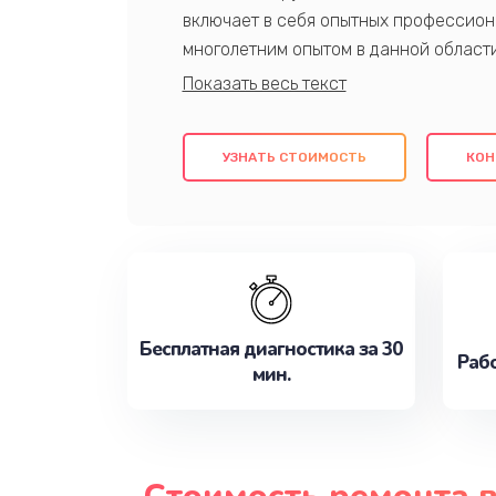
включает в себя опытных профессион
многолетним опытом в данной област
качественный ремонт с использовани
гарантируем качество всех проведенн
клиентам надежное и профессиональн
УЗНАТЬ СТОИМОСТЬ
КОН
потребности наилучшим образом. Не 
сейчас!
Бесплатная диагностика за 30
Рабо
мин.