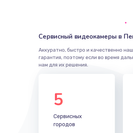
Грязная печать
Ремонт механики сканирующей 
Сервисный видеокамеры в Пе
Ремонт инвертора лампы подсв
Аккуратно, быстро и качественно на
гарантия, поэтому если во время дал
Перепрошивка, восстановление
нам для их решения.
Замена матричного блока
5
Комплексная чистка
Замена лампы подсветки
Сервисных
городов
Ремонт блока управления