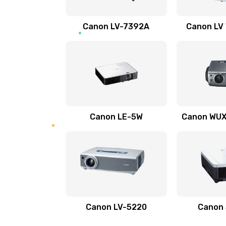
Ремонт электронных узлов
Canon LV-7392A
Canon LV
Не видит устройство
Не печатает
Скрипит, трещит
Canon LE-5W
Canon WUX1
Переполнен абсорбер
Не видит бумагу
Зажевывает бумагу
Canon LV-5220
Canon
Не захватывает бумагу