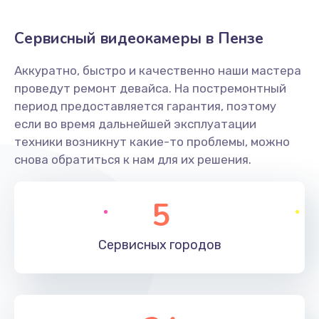
Заказать
Сервисный видеокамеры в Пензе
Не захватывает бумагу
Аккуратно, быстро и качественно наши мастера
600 руб.
проведут ремонт девайса. На постремонтный
Заказать
период предоставляется гарантия, поэтому
если во время дальнейшей эксплуатации
Грязная печать
техники возникнут какие-то проблемы, можно
350 руб.
снова обратиться к нам для их решения.
Заказать
5
Ремонт механики сканирующей головки
1800 руб.
Сервисных
городов
Заказать
Ремонт инвертора лампы подсветки