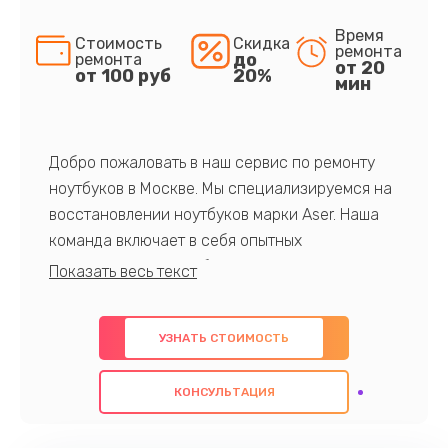
Время
Стоимость
Скидка
ремонта
до
ремонта
от 20
от 100 руб
20%
мин
Добро пожаловать в наш сервис по ремонту
ноутбуков в Москве. Мы специализируемся на
восстановлении ноутбуков марки Aser. Наша
команда включает в себя опытных
профессионалов с обширными знаниями и
многолетним опытом в данной области. Мы
предлагаем быстрый и качественный ремонт с
УЗНАТЬ СТОИМОСТЬ
использованием оригинальных компонентов, а
также гарантируем качество всех
КОНСУЛЬТАЦИЯ
проведенных работ. Наша цель - предоставить
клиентам надежное и профессиональное