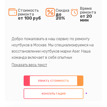
Время
Стоимость
Скидка
ремонта
до
ремонта
от 20
от 100 руб
20%
мин
Добро пожаловать в наш сервис по ремонту
ноутбуков в Москве. Мы специализируемся на
восстановлении ноутбуков марки Aser. Наша
команда включает в себя опытных
профессионалов с обширными знаниями и
многолетним опытом в данной области. Мы
предлагаем быстрый и качественный ремонт с
УЗНАТЬ СТОИМОСТЬ
использованием оригинальных компонентов, а
также гарантируем качество всех
КОНСУЛЬТАЦИЯ
проведенных работ. Наша цель - предоставить
клиентам надежное и профессиональное