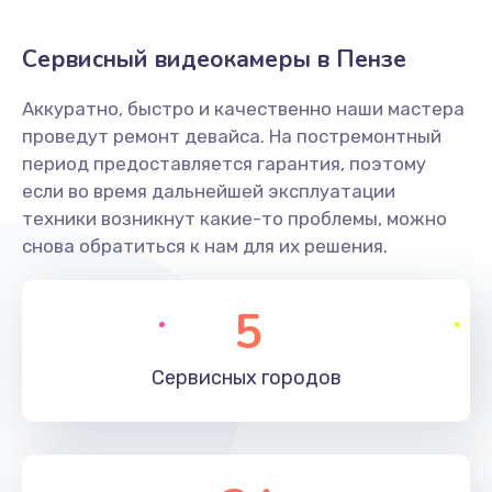
Заказать
Сервисный видеокамеры в Пензе
Не захватывает бумагу
Аккуратно, быстро и качественно наши мастера
600 руб.
проведут ремонт девайса. На постремонтный
Заказать
период предоставляется гарантия, поэтому
если во время дальнейшей эксплуатации
Грязная печать
техники возникнут какие-то проблемы, можно
350 руб.
снова обратиться к нам для их решения.
Заказать
5
Ремонт механики сканирующей головки
1800 руб.
Сервисных
городов
Заказать
Ремонт инвертора лампы подсветки