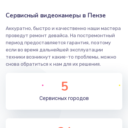
Заказать
Сервисный видеокамеры в Пензе
Не захватывает бумагу
Аккуратно, быстро и качественно наши мастера
600 руб.
проведут ремонт девайса. На постремонтный
Заказать
период предоставляется гарантия, поэтому
если во время дальнейшей эксплуатации
Грязная печать
техники возникнут какие-то проблемы, можно
350 руб.
снова обратиться к нам для их решения.
Заказать
5
Ремонт механики сканирующей головки
1800 руб.
Сервисных
городов
Заказать
Ремонт инвертора лампы подсветки