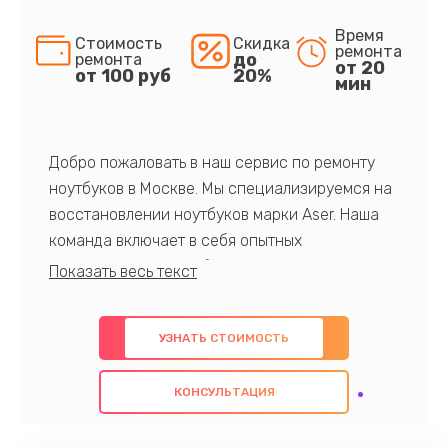
Время
Стоимость
Скидка
ремонта
до
ремонта
от 20
от 100 руб
20%
мин
Добро пожаловать в наш сервис по ремонту
ноутбуков в Москве. Мы специализируемся на
восстановлении ноутбуков марки Aser. Наша
команда включает в себя опытных
профессионалов с обширными знаниями и
многолетним опытом в данной области. Мы
предлагаем быстрый и качественный ремонт с
УЗНАТЬ СТОИМОСТЬ
использованием оригинальных компонентов, а
также гарантируем качество всех
КОНСУЛЬТАЦИЯ
проведенных работ. Наша цель - предоставить
клиентам надежное и профессиональное