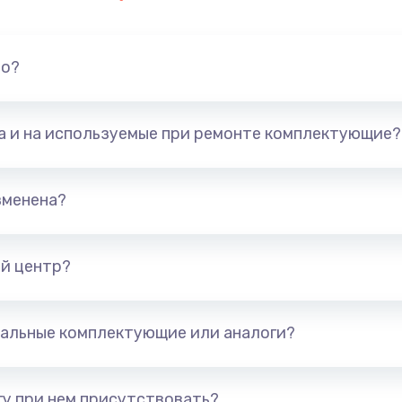
но?
та и на используемые при ремонте комплектующие?
зменена?
й центр?
альные комплектующие или аналоги?
у при нем присутствовать?