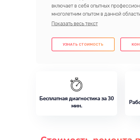
включает в себя опытных профессион
многолетним опытом в данной област
качественный ремонт с использовани
гарантируем качество всех проведенн
клиентам надежное и профессиональн
УЗНАТЬ СТОИМОСТЬ
КОН
потребности наилучшим образом. Не 
сейчас!
Бесплатная диагностика за 30
Рабо
мин.