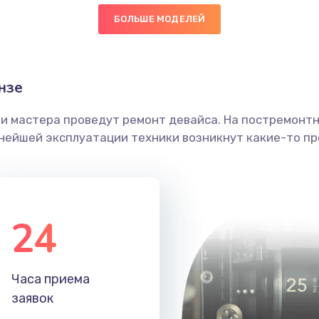
БОЛЬШЕ МОДЕЛЕЙ
30 мин
1 год
головки
20 мин
2 года
нзе
етки
40 мин
2 года
ши мастера проведут ремонт девайса. На постремонт
ьнейшей эксплуатации техники возникнут какие-то пр
 ПО
50 мин
2 года
30 мин
1 год
24
40 мин
3 года
40 мин
3 года
Часа приема
заявок
60 мин
3 года