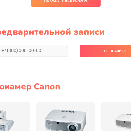
ПОКАЗАТЬ ВСЕ УСЛУГИ
20 мин
2 года
60 мин
1 год
редварительной записи
40 мин
2 года
20 мин
3 года
50 мин
1 год
окамер Canon
30 мин
3 года
50 мин
1 год
20 мин
3 года