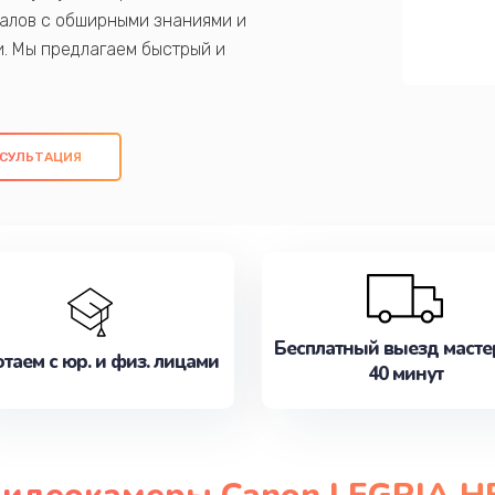
алов с обширными знаниями и
и. Мы предлагаем быстрый и
ем оригинальных компонентов, а также
ых работ. Наша цель - предоставить
ое обслуживание, удовлетворяя их
СУЛЬТАЦИЯ
медлите записаться на ремонт уже
Бесплатный выезд масте
таем с юр. и физ. лицами
40 минут