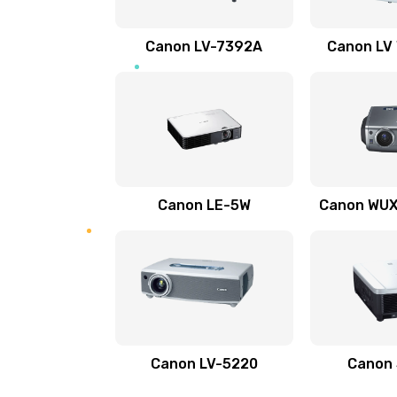
Ремонт электронных узлов
Canon LV-7392A
Canon LV
Не видит устройство
Не печатает
Скрипит, трещит
Canon LE-5W
Canon WUX1
Переполнен абсорбер
Не видит бумагу
Зажевывает бумагу
Canon LV-5220
Canon
Не захватывает бумагу