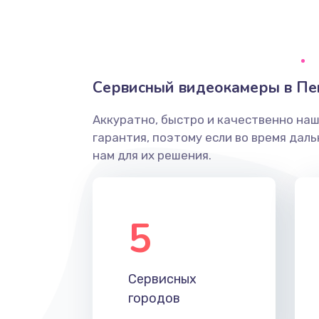
Грязная печать
Ремонт механики сканирующей 
Сервисный видеокамеры в Пе
Ремонт инвертора лампы подсв
Аккуратно, быстро и качественно на
гарантия, поэтому если во время дал
Перепрошивка, восстановление
нам для их решения.
Замена матричного блока
5
Комплексная чистка
Замена лампы подсветки
Сервисных
городов
Ремонт блока управления