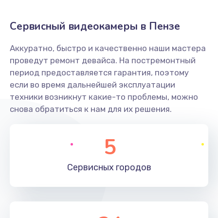
Заказать
Сервисный видеокамеры в Пензе
Не захватывает бумагу
Аккуратно, быстро и качественно наши мастера
600 руб.
проведут ремонт девайса. На постремонтный
Заказать
период предоставляется гарантия, поэтому
если во время дальнейшей эксплуатации
Грязная печать
техники возникнут какие-то проблемы, можно
350 руб.
снова обратиться к нам для их решения.
Заказать
5
Ремонт механики сканирующей головки
1800 руб.
Сервисных
городов
Заказать
Ремонт инвертора лампы подсветки