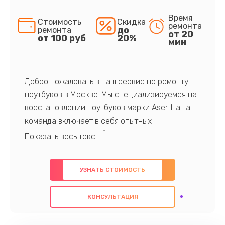
Время
Стоимость
Скидка
ремонта
до
ремонта
от 20
от 100 руб
20%
мин
Добро пожаловать в наш сервис по ремонту
ноутбуков в Москве. Мы специализируемся на
восстановлении ноутбуков марки Aser. Наша
команда включает в себя опытных
профессионалов с обширными знаниями и
многолетним опытом в данной области. Мы
предлагаем быстрый и качественный ремонт с
УЗНАТЬ СТОИМОСТЬ
использованием оригинальных компонентов, а
также гарантируем качество всех
КОНСУЛЬТАЦИЯ
проведенных работ. Наша цель - предоставить
клиентам надежное и профессиональное