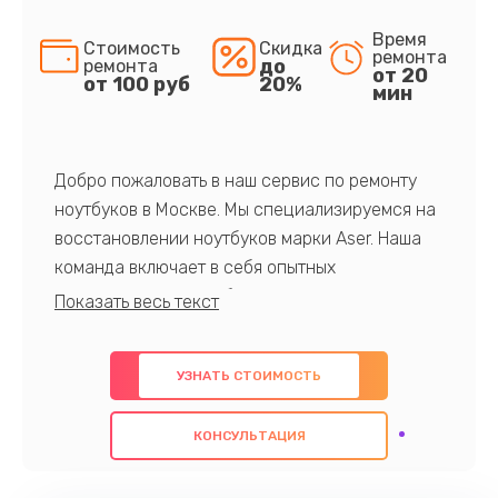
Время
Стоимость
Скидка
ремонта
до
ремонта
от 20
от 100 руб
20%
мин
Добро пожаловать в наш сервис по ремонту
ноутбуков в Москве. Мы специализируемся на
восстановлении ноутбуков марки Aser. Наша
команда включает в себя опытных
профессионалов с обширными знаниями и
многолетним опытом в данной области. Мы
предлагаем быстрый и качественный ремонт с
УЗНАТЬ СТОИМОСТЬ
использованием оригинальных компонентов, а
также гарантируем качество всех
КОНСУЛЬТАЦИЯ
проведенных работ. Наша цель - предоставить
клиентам надежное и профессиональное