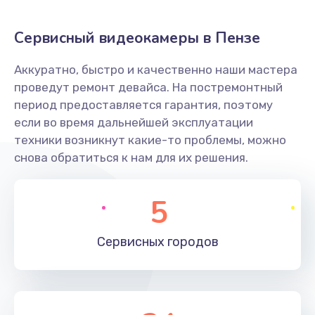
Заказать
Сервисный видеокамеры в Пензе
Не захватывает бумагу
Аккуратно, быстро и качественно наши мастера
600 руб.
проведут ремонт девайса. На постремонтный
Заказать
период предоставляется гарантия, поэтому
если во время дальнейшей эксплуатации
Грязная печать
техники возникнут какие-то проблемы, можно
350 руб.
снова обратиться к нам для их решения.
Заказать
5
Ремонт механики сканирующей головки
1800 руб.
Сервисных
городов
Заказать
Ремонт инвертора лампы подсветки