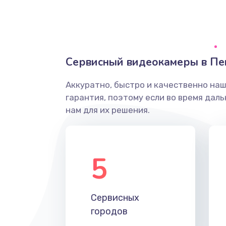
Грязная печать
Ремонт механики сканирующей 
Сервисный видеокамеры в Пе
Ремонт инвертора лампы подсв
Аккуратно, быстро и качественно на
гарантия, поэтому если во время дал
Перепрошивка, восстановление
нам для их решения.
Замена матричного блока
5
Комплексная чистка
Замена лампы подсветки
Сервисных
городов
Ремонт блока управления