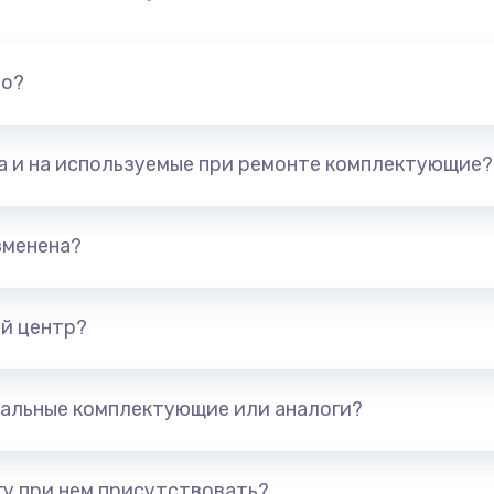
но?
та и на используемые при ремонте комплектующие?
зменена?
й центр?
альные комплектующие или аналоги?
у при нем присутствовать?