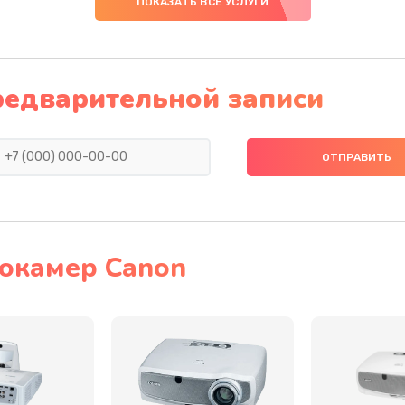
ПОКАЗАТЬ ВСЕ УСЛУГИ
40 мин
2 года
60 мин
2 года
редварительной записи
30 мин
2 года
40 мин
1 год
50 мин
1 год
окамер Canon
40 мин
2 года
40 мин
2 года
40 мин
2 года