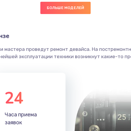
БОЛЬШЕ МОДЕЛЕЙ
20 мин
2 года
головки
40 мин
2 года
нзе
етки
20 мин
3 года
ши мастера проведут ремонт девайса. На постремонт
ьнейшей эксплуатации техники возникнут какие-то пр
 ПО
40 мин
2 года
40 мин
3 года
24
20 мин
1 год
20 мин
2 года
Часа приема
заявок
20 мин
3 года