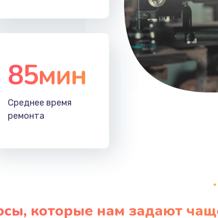
60 мин
1 год
60 мин
3 года
85мин
Среднее время
ремонта
осы, которые нам задают чащ