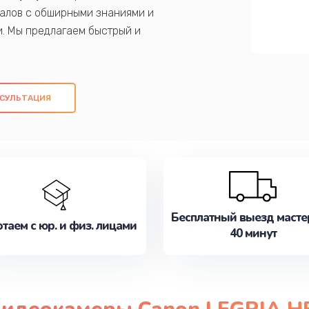
алов с обширными знаниями и
и. Мы предлагаем быстрый и
ем оригинальных компонентов, а также
ых работ. Наша цель - предоставить
ое обслуживание, удовлетворяя их
СУЛЬТАЦИЯ
медлите записаться на ремонт уже
Бесплатный выезд масте
таем с юр. и физ. лицами
40 минут