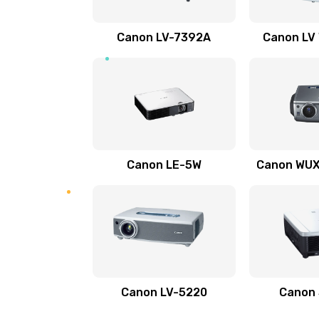
Ремонт электронных узлов
Canon LV-7392A
Canon LV
Не видит устройство
Не печатает
Скрипит, трещит
Canon LE-5W
Canon WUX1
Переполнен абсорбер
Не видит бумагу
Зажевывает бумагу
Canon LV-5220
Canon
Не захватывает бумагу