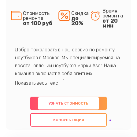
Время
Стоимость
Скидка
ремонта
до
ремонта
от 20
от 100 руб
20%
мин
Добро пожаловать в наш сервис по ремонту
ноутбуков в Москве. Мы специализируемся на
восстановлении ноутбуков марки Aser. Наша
команда включает в себя опытных
профессионалов с обширными знаниями и
многолетним опытом в данной области. Мы
предлагаем быстрый и качественный ремонт с
УЗНАТЬ СТОИМОСТЬ
использованием оригинальных компонентов, а
также гарантируем качество всех
КОНСУЛЬТАЦИЯ
проведенных работ. Наша цель - предоставить
клиентам надежное и профессиональное