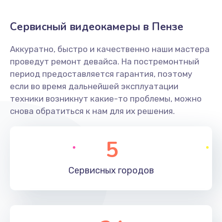
Заказать
Сервисный видеокамеры в Пензе
Не захватывает бумагу
Аккуратно, быстро и качественно наши мастера
600 руб.
проведут ремонт девайса. На постремонтный
Заказать
период предоставляется гарантия, поэтому
если во время дальнейшей эксплуатации
Грязная печать
техники возникнут какие-то проблемы, можно
350 руб.
снова обратиться к нам для их решения.
Заказать
5
Ремонт механики сканирующей головки
1800 руб.
Сервисных
городов
Заказать
Ремонт инвертора лампы подсветки