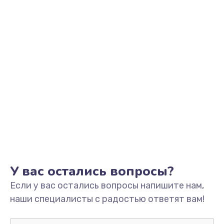
Заказать
Модернизация
от 1850 руб.
Заказать
Устранение ошибок
от 2000 руб.
Заказать
Прошивка
от 1220 руб.
У вас остались вопросы?
Заказать
Если у вас остались вопросы напишите нам,
наши специалисты с радостью ответят вам!
Ремонт после залития
от 1730 руб.