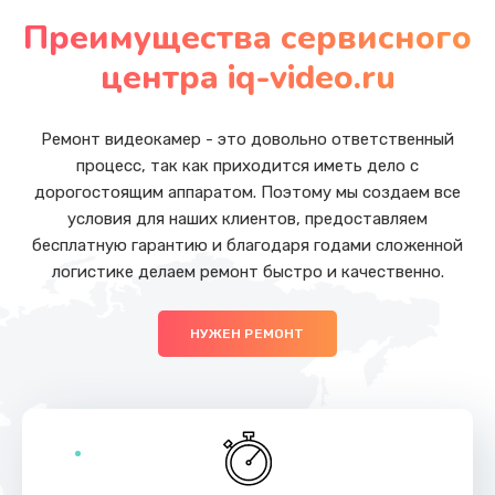
от 480 руб.
Преимущества сервисного
Заказать
центра iq-video.ru
Чистка оптической системы
от 880 руб.
Ремонт видеокамер - это довольно ответственный
процесс, так как приходится иметь дело с
Заказать
дорогостоящим аппаратом. Поэтому мы создаем все
условия для наших клиентов, предоставляем
Ремонт блока управления
бесплатную гарантию и благодаря годами сложенной
от 2000 руб.
логистике делаем ремонт быстро и качественно.
Заказать
НУЖЕН РЕМОНТ
Ремонт механики сканирующей головки
от 1800 руб.
Заказать
Замена матричного блока