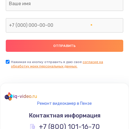
Заказать
Замена дисплея
от 1350 руб.
Заказать
Ремонт электроплаты
от 1320 руб.
Нажимая на кнопку отправить я даю свое
согласие на
обработку моих персональных данных.
Заказать
Ремонт корпуса
от 1410 руб.
iq-video.ru
Заказать
Ремонт видеокамер в Пензе
Контактная информация
Ремонт электронных узлов
+7 (800) 101-16-70
от 1350 руб.