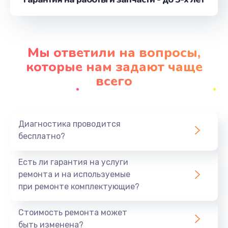
от 2600 руб.
Заказать
Перепрошивка, восстановление ПО
Мы ответили на вопросы,
от 680 руб.
которые нам задают чаще
Заказать
всего
Замена кнопки
от 510 руб.
Диагностика проводится
Заказать
бесплатно?
Настройка
Есть ли гарантия на услуги
от 480 руб.
ремонта и на используемые
при ремонте комплектующие?
Заказать
Стоимость ремонта может
Комплексная чистка
быть изменена?
от 600 руб.