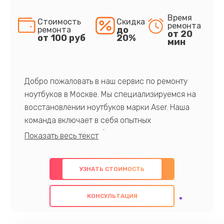
Время
Стоимость
Скидка
ремонта
до
ремонта
от 20
от 100 руб
20%
мин
Добро пожаловать в наш сервис по ремонту
ноутбуков в Москве. Мы специализируемся на
восстановлении ноутбуков марки Aser. Наша
команда включает в себя опытных
профессионалов с обширными знаниями и
многолетним опытом в данной области. Мы
предлагаем быстрый и качественный ремонт с
УЗНАТЬ СТОИМОСТЬ
использованием оригинальных компонентов, а
также гарантируем качество всех
КОНСУЛЬТАЦИЯ
проведенных работ. Наша цель - предоставить
клиентам надежное и профессиональное