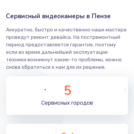
Заказать
Сервисный видеокамеры в Пензе
Не захватывает бумагу
Аккуратно, быстро и качественно наши мастера
600 руб.
проведут ремонт девайса. На постремонтный
Заказать
период предоставляется гарантия, поэтому
если во время дальнейшей эксплуатации
Грязная печать
техники возникнут какие-то проблемы, можно
350 руб.
снова обратиться к нам для их решения.
Заказать
5
Ремонт механики сканирующей головки
1800 руб.
Сервисных
городов
Заказать
Ремонт инвертора лампы подсветки