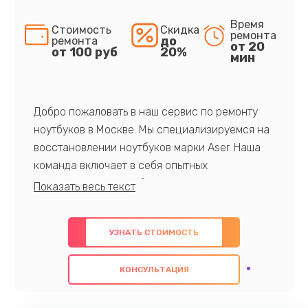
Время
Стоимость
Скидка
ремонта
до
ремонта
от 20
от 100 руб
20%
мин
Добро пожаловать в наш сервис по ремонту
ноутбуков в Москве. Мы специализируемся на
восстановлении ноутбуков марки Aser. Наша
команда включает в себя опытных
профессионалов с обширными знаниями и
многолетним опытом в данной области. Мы
предлагаем быстрый и качественный ремонт с
УЗНАТЬ СТОИМОСТЬ
использованием оригинальных компонентов, а
также гарантируем качество всех
КОНСУЛЬТАЦИЯ
проведенных работ. Наша цель - предоставить
клиентам надежное и профессиональное