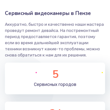
Заказать
Сервисный видеокамеры в Пензе
Не захватывает бумагу
Аккуратно, быстро и качественно наши мастера
600 руб.
проведут ремонт девайса. На постремонтный
Заказать
период предоставляется гарантия, поэтому
если во время дальнейшей эксплуатации
Грязная печать
техники возникнут какие-то проблемы, можно
350 руб.
снова обратиться к нам для их решения.
Заказать
5
Ремонт механики сканирующей головки
1800 руб.
Сервисных
городов
Заказать
Ремонт инвертора лампы подсветки