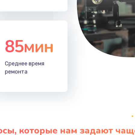
40 мин
2 года
50 мин
1 год
85мин
Среднее время
ремонта
осы, которые нам задают чащ