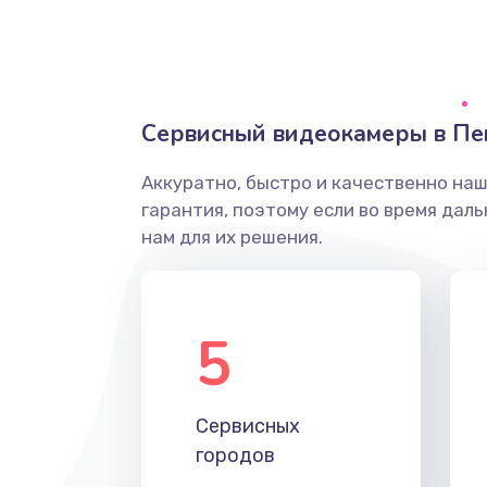
Грязная печать
Ремонт механики сканирующей 
Сервисный видеокамеры в Пе
Ремонт инвертора лампы подсв
Аккуратно, быстро и качественно на
гарантия, поэтому если во время дал
Перепрошивка, восстановление
нам для их решения.
Замена матричного блока
5
Комплексная чистка
Замена лампы подсветки
Сервисных
городов
Ремонт блока управления