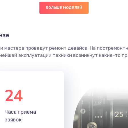
БОЛЬШЕ МОДЕЛЕЙ
40 мин
3 года
головки
60 мин
2 года
нзе
етки
50 мин
1 год
ши мастера проведут ремонт девайса. На постремонт
ьнейшей эксплуатации техники возникнут какие-то пр
 ПО
30 мин
1 год
50 мин
1 год
24
60 мин
3 года
20 мин
2 года
Часа приема
заявок
20 мин
2 года