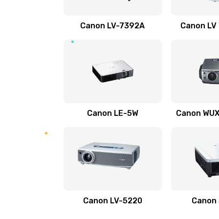
Ремонт электронных узлов
Canon LV-7392A
Canon LV
Не видит устройство
Не печатает
Скрипит, трещит
Canon LE-5W
Canon WUX1
Переполнен абсорбер
Не видит бумагу
Зажевывает бумагу
Canon LV-5220
Canon
Не захватывает бумагу