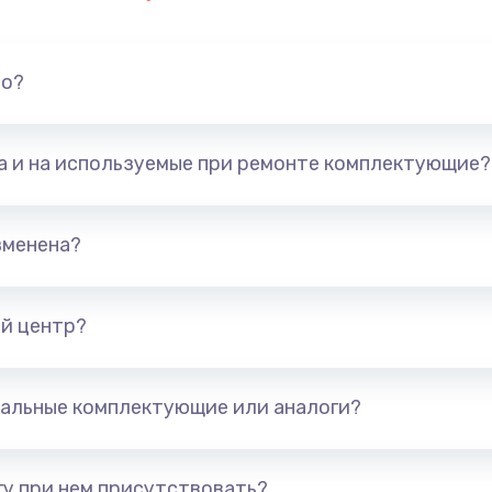
но?
та и на используемые при ремонте комплектующие?
зменена?
й центр?
альные комплектующие или аналоги?
у при нем присутствовать?