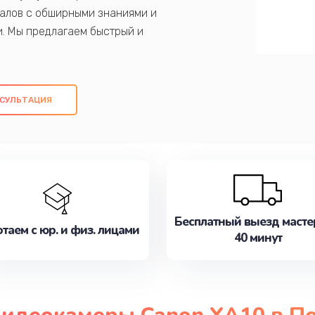
алов с обширными знаниями и
и. Мы предлагаем быстрый и
ем оригинальных компонентов, а также
ых работ. Наша цель - предоставить
ое обслуживание, удовлетворяя их
СУЛЬТАЦИЯ
медлите записаться на ремонт уже
Бесплатный выезд масте
таем с юр. и физ. лицами
40 минут