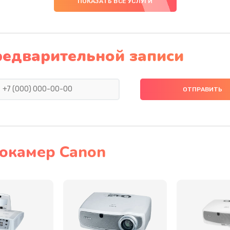
ПОКАЗАТЬ ВСЕ УСЛУГИ
20 мин
2 года
40 мин
3 года
редварительной записи
60 мин
3 года
20 мин
1 год
40 мин
2 года
окамер Canon
50 мин
2 года
30 мин
3 года
60 мин
2 года