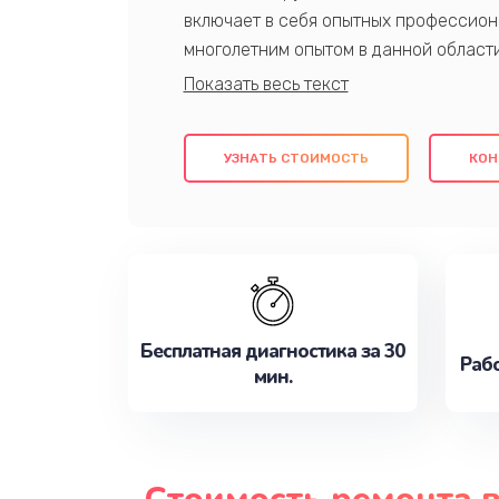
включает в себя опытных профессион
многолетним опытом в данной област
качественный ремонт с использовани
гарантируем качество всех проведенн
клиентам надежное и профессиональн
УЗНАТЬ СТОИМОСТЬ
КОН
потребности наилучшим образом. Не 
сейчас!
Бесплатная диагностика за 30
Рабо
мин.