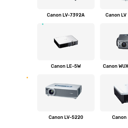
Ремонт электронных узлов
Canon LV-7392A
Canon LV
Не видит устройство
Не печатает
Скрипит, трещит
Canon LE-5W
Canon WUX1
Переполнен абсорбер
Не видит бумагу
Зажевывает бумагу
Canon LV-5220
Canon
Не захватывает бумагу