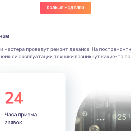
БОЛЬШЕ МОДЕЛЕЙ
60 мин
2 года
головки
50 мин
2 года
нзе
етки
30 мин
1 год
ши мастера проведут ремонт девайса. На постремонт
ьнейшей эксплуатации техники возникнут какие-то пр
 ПО
40 мин
3 года
40 мин
2 года
24
50 мин
2 года
40 мин
3 года
Часа приема
заявок
40 мин
3 года