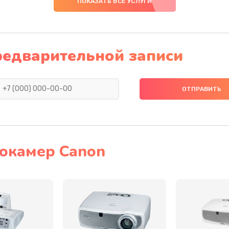
ПОКАЗАТЬ ВСЕ УСЛУГИ
20 мин
2 года
50 мин
3 года
редварительной записи
50 мин
3 года
50 мин
2 года
50 мин
3 года
окамер Canon
40 мин
1 год
40 мин
2 года
20 мин
1 год