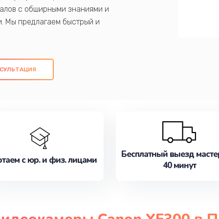
алов с обширными знаниями и
и. Мы предлагаем быстрый и
ем оригинальных компонентов, а также
ых работ. Наша цель - предоставить
ое обслуживание, удовлетворяя их
СУЛЬТАЦИЯ
медлите записаться на ремонт уже
Бесплатный выезд масте
таем с юр. и физ. лицами
40 минут