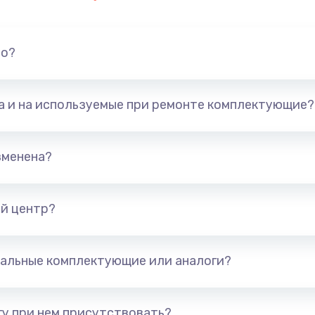
но?
та и на используемые при ремонте комплектующие?
зменена?
й центр?
альные комплектующие или аналоги?
у при нем присутствовать?