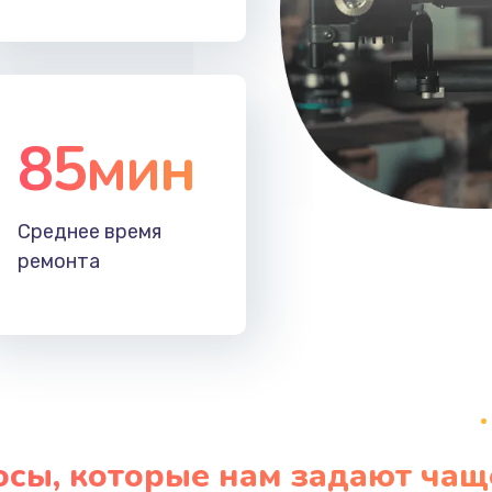
30 мин
3 года
30 мин
3 года
85мин
Среднее время
ремонта
осы, которые нам задают чащ