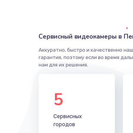
Грязная печать
Ремонт механики сканирующей 
Сервисный видеокамеры в Пе
Ремонт инвертора лампы подсв
Аккуратно, быстро и качественно на
гарантия, поэтому если во время дал
Перепрошивка, восстановление
нам для их решения.
Замена матричного блока
5
Комплексная чистка
Замена лампы подсветки
Сервисных
городов
Ремонт блока управления