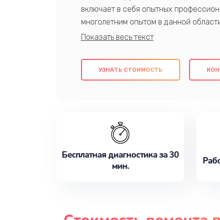
включает в себя опытных профессион
многолетним опытом в данной област
качественный ремонт с использовани
гарантируем качество всех проведенн
клиентам надежное и профессиональн
УЗНАТЬ СТОИМОСТЬ
КОН
потребности наилучшим образом. Не 
сейчас!
Бесплатная диагностика за 30
Рабо
мин.