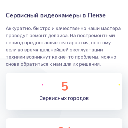
Заказать
Сервисный видеокамеры в Пензе
Не захватывает бумагу
Аккуратно, быстро и качественно наши мастера
600 руб.
проведут ремонт девайса. На постремонтный
Заказать
период предоставляется гарантия, поэтому
если во время дальнейшей эксплуатации
Грязная печать
техники возникнут какие-то проблемы, можно
350 руб.
снова обратиться к нам для их решения.
Заказать
5
Ремонт механики сканирующей головки
1800 руб.
Сервисных
городов
Заказать
Ремонт инвертора лампы подсветки