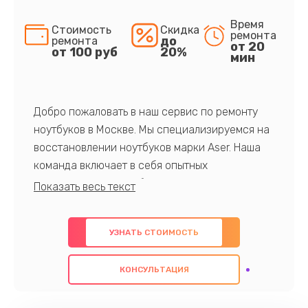
Время
Стоимость
Скидка
ремонта
до
ремонта
от 20
от 100 руб
20%
мин
Добро пожаловать в наш сервис по ремонту
ноутбуков в Москве. Мы специализируемся на
восстановлении ноутбуков марки Aser. Наша
команда включает в себя опытных
профессионалов с обширными знаниями и
многолетним опытом в данной области. Мы
предлагаем быстрый и качественный ремонт с
УЗНАТЬ СТОИМОСТЬ
использованием оригинальных компонентов, а
также гарантируем качество всех
КОНСУЛЬТАЦИЯ
проведенных работ. Наша цель - предоставить
клиентам надежное и профессиональное