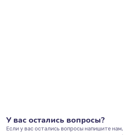
1350 руб.
Заказать
Не видит устройство
800 руб.
Заказать
Не печатает
700 руб.
Заказать
Скрипит, трещит
600 руб.
Заказать
У вас остались вопросы?
Если у вас остались вопросы напишите нам,
Переполнен абсорбер