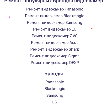
Ремонт популярных брендов видеокамер
2000 руб.
Заказать
Ремонт видеокамер Panasonic
Ремонт видеокамер Blackmagic
Комплексная чистка
Ремонт видеокамер Samsung
600 руб.
Ремонт видеокамер LG
Заказать
Ремонт видеокамер JVC
Ремонт видеокамер Asus
Замена лампы подсветки
Ремонт видеокамер Sharp
1000 руб.
Ремонт видеокамер Sigma
Заказать
Ремонт видеокамер DEXP
Бренды
Ремонт блока управления
2000 руб.
Panasonic
Заказать
Blackmagic
Samsung
Прошивка
LG
1220 руб.