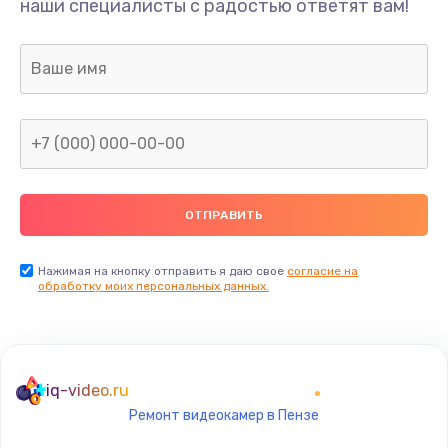
наши специалисты с радостью ответят вам!
300 руб.
Заказать
Не видит бумагу
550 руб.
Заказать
Зажевывает бумагу
500 руб.
Заказать
Нажимая на кнопку отправить я даю свое
согласие на
обработку моих персональных данных.
Не захватывает бумагу
600 руб.
Заказать
iq-video.ru
Ремонт видеокамер в Пензе
Грязная печать