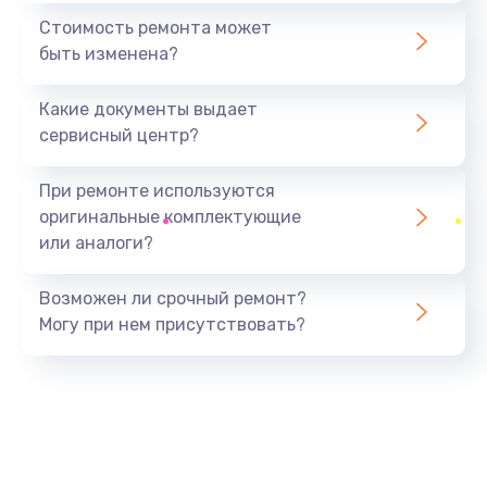
480 руб.
Стоимость ремонта может
быть изменена?
Заказать
Какие документы выдает
Чистка оптической системы
сервисный центр?
880 руб.
Заказать
При ремонте используются
оригинальные комплектующие
Не включается
или аналоги?
800 руб.
Заказать
Возможен ли срочный ремонт?
Могу при нем присутствовать?
Ремонт системной платы
2600 руб.
Заказать
Ремонт электронных узлов