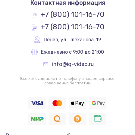
Контактная информация
350 руб.
Заказать
+7 (800) 101-16-70
+7 (800) 101-16-70
Ремонт механики сканирующей головки
1800 руб.
Пенза
,
 ул. Плеханова, 19
Заказать
Ежедневно с 9:00 до 21:00
Ремонт инвертора лампы подсветки
info@iq-video.ru
1350 руб.
Заказать
Все консультации по телефону в нашем сервисе
совершенно бесплатны
Перепрошивка, восстановление ПО
680 руб.
Заказать
Замена матричного блока