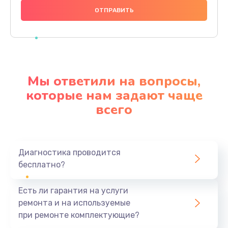
480 руб.
Заказать
Замена дисплея
1350 руб.
Мы ответили на вопросы,
Заказать
которые нам задают чаще
всего
Замена кнопки
510 руб.
Заказать
Диагностика проводится
бесплатно?
Ремонт корпуса
1410 руб.
Есть ли гарантия на услуги
Заказать
ремонта и на используемые
при ремонте комплектующие?
Настройка