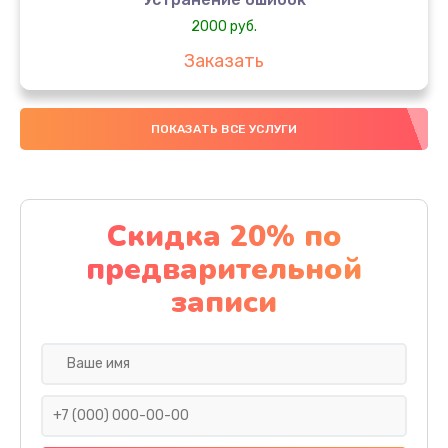
2000 руб.
Заказать
Ремонт после залития
ПОКАЗАТЬ ВСЕ УСЛУГИ
1730 руб.
Заказать
Ремонт электроплаты
Скидка 20% по
1320 руб.
предварительной
Заказать
записи
Замена шнура
540 руб.
Заказать
Замена датчика