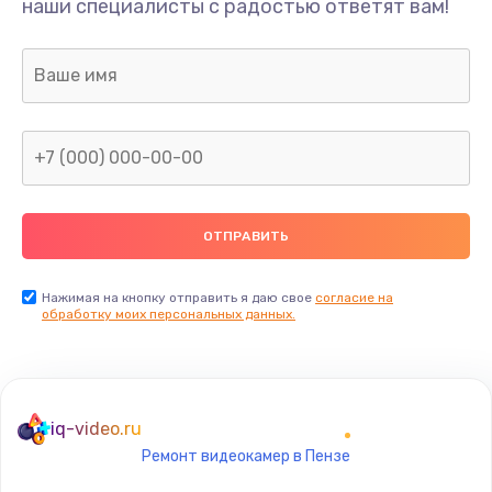
наши специалисты с радостью ответят вам!
300 руб.
Заказать
Не видит бумагу
550 руб.
Заказать
Зажевывает бумагу
500 руб.
Заказать
Нажимая на кнопку отправить я даю свое
согласие на
обработку моих персональных данных.
Не захватывает бумагу
600 руб.
Заказать
iq-video.ru
Ремонт видеокамер в Пензе
Грязная печать