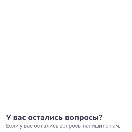
1350 руб.
Заказать
Не видит устройство
800 руб.
Заказать
Не печатает
700 руб.
Заказать
Скрипит, трещит
600 руб.
Заказать
У вас остались вопросы?
Если у вас остались вопросы напишите нам,
Переполнен абсорбер