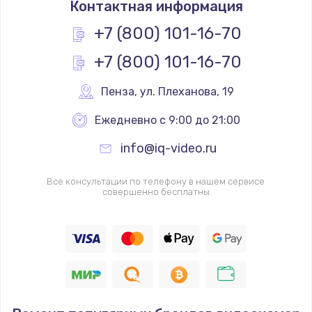
Контактная информация
350 руб.
Заказать
+7 (800) 101-16-70
+7 (800) 101-16-70
Ремонт механики сканирующей головки
1800 руб.
Пенза
,
 ул. Плеханова, 19
Заказать
Ежедневно с 9:00 до 21:00
Ремонт инвертора лампы подсветки
info@iq-video.ru
1350 руб.
Заказать
Все консультации по телефону в нашем сервисе
совершенно бесплатны
Перепрошивка, восстановление ПО
680 руб.
Заказать
Замена матричного блока