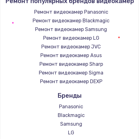
Ремонт популярных брендов видеокамер
2000 руб.
Заказать
Ремонт видеокамер Panasonic
Ремонт видеокамер Blackmagic
Комплексная чистка
Ремонт видеокамер Samsung
600 руб.
Ремонт видеокамер LG
Заказать
Ремонт видеокамер JVC
Ремонт видеокамер Asus
Замена лампы подсветки
Ремонт видеокамер Sharp
1000 руб.
Ремонт видеокамер Sigma
Заказать
Ремонт видеокамер DEXP
Бренды
Ремонт блока управления
2000 руб.
Panasonic
Заказать
Blackmagic
Samsung
Прошивка
LG
1220 руб.