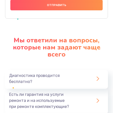
480 руб.
Заказать
Замена дисплея
1350 руб.
Мы ответили на вопросы,
Заказать
которые нам задают чаще
всего
Замена кнопки
510 руб.
Заказать
Диагностика проводится
бесплатно?
Ремонт корпуса
1410 руб.
Есть ли гарантия на услуги
Заказать
ремонта и на используемые
при ремонте комплектующие?
Настройка