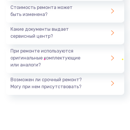
480 руб.
Стоимость ремонта может
быть изменена?
Заказать
Какие документы выдает
Чистка оптической системы
сервисный центр?
880 руб.
Заказать
При ремонте используются
оригинальные комплектующие
Не включается
или аналоги?
800 руб.
Заказать
Возможен ли срочный ремонт?
Могу при нем присутствовать?
Ремонт системной платы
2600 руб.
Заказать
Ремонт электронных узлов