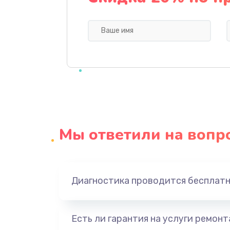
Замена кнопки
Ремонт корпуса
Настройка
Чистка оптической системы
Мы ответили на вопр
Не включается
Ремонт системной платы
Диагностика проводится бесплат
Ремонт электронных узлов
Есть ли гарантия на услуги ремон
Не видит устройство