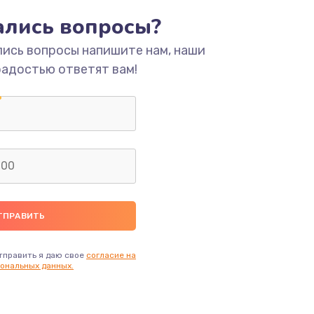
тались вопросы?
ать
лись вопросы напишите нам, наши
радостью ответят вам!
ать
ать
ать
ать
ать
тправить я даю свое
согласие на
ональных данных.
ать
ать