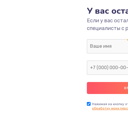
У вас ос
етки
1350 руб.
Заказ
Если у вас оста
специалисты с 
 ПО
680 руб.
Заказ
2000 руб.
Заказ
600 руб.
Заказ
1000 руб.
Заказ
2000 руб.
Заказ
Нажимая на кнопку о
обработку моих перс
1220 руб.
Заказ
100 руб.
Заказ