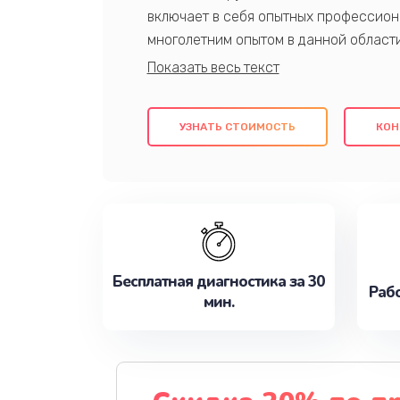
включает в себя опытных профессион
многолетним опытом в данной област
качественный ремонт с использовани
гарантируем качество всех проведенн
клиентам надежное и профессиональн
УЗНАТЬ СТОИМОСТЬ
КОН
потребности наилучшим образом. Не 
сейчас!
Бесплатная диагностика за 30
Рабо
мин.