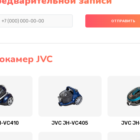
редварительной записи
окамер JVC
H-VC410
JVC JH-VC405
JVC JH