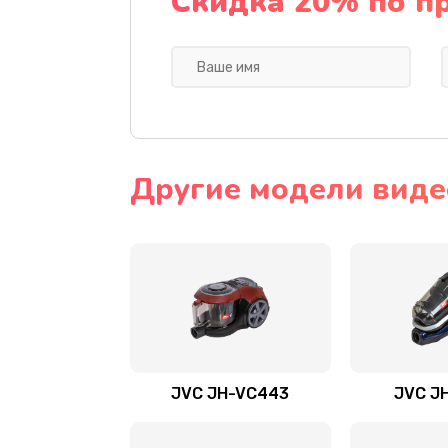
Скидка 20% по п
Другие модели виде
JVC JH-VC443
JVC J