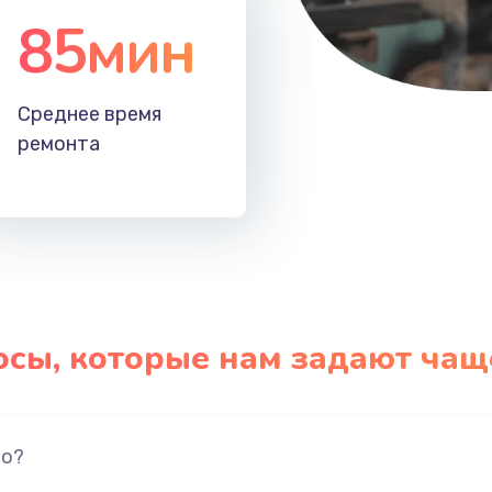
85мин
Среднее время
ремонта
осы, которые нам задают чащ
но?