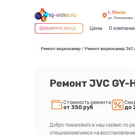
г. Пенза
iq-video.ru
ул. Плеханова, 
Ремонт видеокамер в Пензе
Цены
О компани
ВЫБЕРИТЕ БРЕНД
Ремонт видеокамер
/
Ремонт видеокамер JVC 
Ремонт JVC GY-
Стоимость ремонта
Ски
от 350 руб
до 
Добро пожаловать в наш сервис по ре
специализируемся на восстановлении