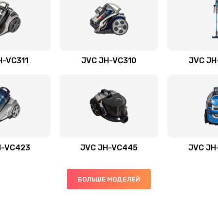
H-VC311
JVC JH-VC310
JVC JH
H-VС423
JVC JH-VC445
JVC JH
БОЛЬШЕ МОДЕЛЕЙ