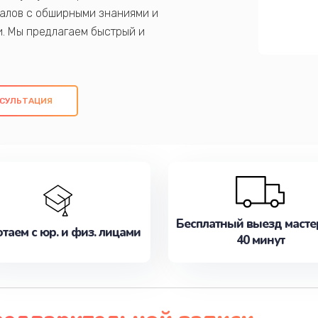
алов с обширными знаниями и
и. Мы предлагаем быстрый и
ем оригинальных компонентов, а также
ых работ. Наша цель - предоставить
ое обслуживание, удовлетворяя их
СУЛЬТАЦИЯ
медлите записаться на ремонт уже
Бесплатный выезд масте
таем с юр. и физ. лицами
40 минут