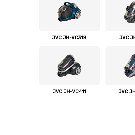
JVC JH-VС318
JVC J
JVC JH-VC411
JVC J