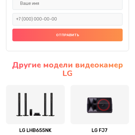
Ремонт платы электроники
1400 руб.
Заказать
Прошивка
1500 руб.
Заказать
Другие модели видеокамер
LG
Ремонт механики привода
1500 руб.
Заказать
Ремонт / замена кнопок, клавиш, индикаторов,
разъемов
1550 руб.
LG LHB655NK
LG FJ7
Заказать