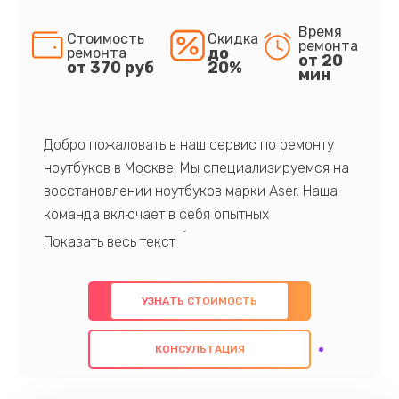
Время
Стоимость
Скидка
ремонта
до
ремонта
от 20
от 370 руб
20%
мин
Добро пожаловать в наш сервис по ремонту
ноутбуков в Москве. Мы специализируемся на
восстановлении ноутбуков марки Aser. Наша
команда включает в себя опытных
профессионалов с обширными знаниями и
многолетним опытом в данной области. Мы
предлагаем быстрый и качественный ремонт с
УЗНАТЬ СТОИМОСТЬ
использованием оригинальных компонентов, а
также гарантируем качество всех
КОНСУЛЬТАЦИЯ
проведенных работ. Наша цель - предоставить
клиентам надежное и профессиональное