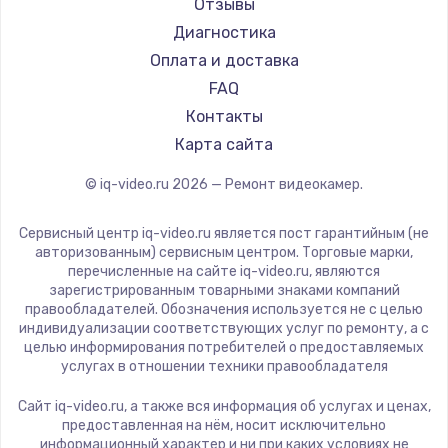
Отзывы
Замена вебкамеры
Диагностика
1260 руб.
Оплата и доставка
Заказать
FAQ
Контакты
Установка драйверов
Карта сайта
725 руб.
© iq-video.ru
2026
— Ремонт видеокамер.
Заказать
Сервисный центр iq-video.ru является пост гарантийным (не
Замена жесткого диска
авторизованным) сервисным центром. Торговые марки,
750 руб.
перечисленные на сайте iq-video.ru, являются
зарегистрированным товарными знаками компаний
Заказать
правообладателей. Обозначения используется не с целью
индивидуализации соответствующих услуг по ремонту, а с
целью информирования потребителей о предоставляемых
Ремонт цепей питания
услугах в отношении техники правообладателя
2500 руб.
Сайт iq-video.ru, а также вся информация об услугах и ценах,
Заказать
предоставленная на нём, носит исключительно
информационный характер и ни при каких условиях не