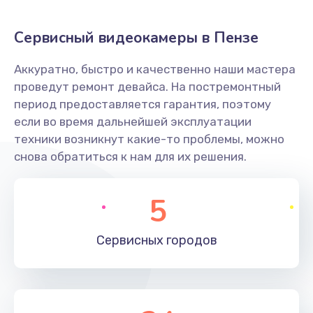
2400 руб.
Заказать
Сервисный видеокамеры в Пензе
Ремонт системной платы
Аккуратно, быстро и качественно наши мастера
проведут ремонт девайса. На постремонтный
1600 руб.
период предоставляется гарантия, поэтому
Заказать
если во время дальнейшей эксплуатации
техники возникнут какие-то проблемы, можно
Снятие системных ошибок/программный ремонт
снова обратиться к нам для их решения.
1400 руб.
Заказать
5
Ремонт разъема SIM-карты
Сервисных
городов
880 руб.
Заказать
Модернизация