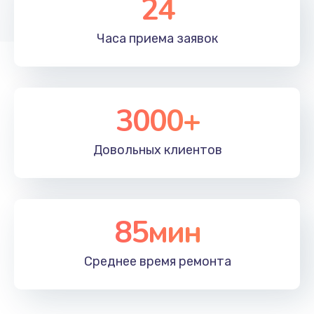
24
1830 руб.
Часа приема
заявок
Заказать
Устранение ошибок
2000 руб.
3000+
Заказать
Довольных
клиентов
Ремонт после залития
2100 руб.
Заказать
85мин
Ремонт электроплаты
Среднее время
ремонта
1400 руб.
Заказать