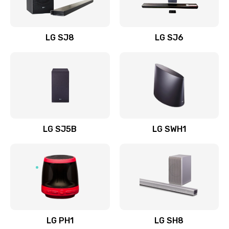
Заказать
Восстановление после заклинивания
LG SJ8
LG SJ6
1400 руб.
Заказать
Восстановление после залития
1500 руб.
Заказать
LG SJ5B
LG SWH1
Замена фильтра
1500 руб.
Заказать
Ремонт корпуса
LG PH1
LG SH8
1400 руб.