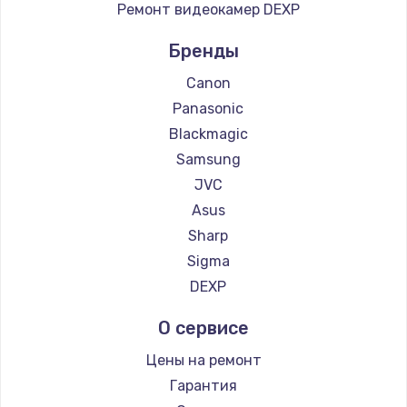
Ремонт видеокамер DEXP
890 руб.
Бренды
Заказать
Canon
Замена микросхемы NFC
Panasonic
1100 руб.
Blackmagic
Заказать
Samsung
JVC
Замена шим-контроллера
Asus
3900 руб.
Sharp
Заказать
Sigma
DEXP
Настройка Wi-Fi
О сервисе
1030 руб.
Цены на ремонт
Заказать
Гарантия