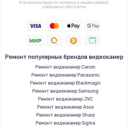
1400 руб.
Все консультации по телефону в нашем сервисе
совершенно бесплатны
Заказать
Восстановление цепи питания, пайка
880 руб.
Заказать
Ремонт популярных брендов видеокамер
Программный ремонт/прошивка
Ремонт видеокамер Canon
390 руб.
Ремонт видеокамер Panasonic
Заказать
Ремонт видеокамер Blackmagic
Ремонт видеокамер Samsung
Замена Bluetooth/Wi-Fi модуля
Ремонт видеокамер JVC
800 руб.
Ремонт видеокамер Asus
Заказать
Ремонт видеокамер Sharp
Ремонт видеокамер Sigma
Замена картридера