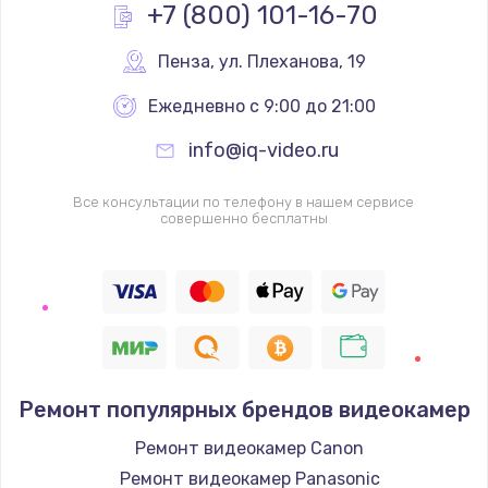
Заказать
+7 (800) 101-16-70
Ремонт разъема питания
Пенза
,
 ул. Плеханова, 19
от 880 руб.
Ежедневно с 9:00 до 21:00
Заказать
info@iq-video.ru
Замена USB порта
Все консультации по телефону в нашем сервисе
от 1060 руб.
совершенно бесплатны
Заказать
Замена вебкамеры
от 1260 руб.
Заказать
Ремонт популярных брендов видеокамер
Замена микрофона
Ремонт видеокамер Canon
от 550 руб.
Ремонт видеокамер Panasonic
Заказать