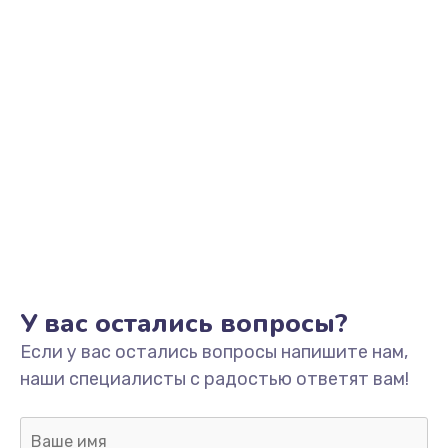
Заказать
Замена контроллера питания
от 1490 руб.
Заказать
Замена шим-контроллера
от 3900 руб.
Заказать
Ремонт подсветки
от 1200 руб.
У вас остались вопросы?
Заказать
Если у вас остались вопросы напишите нам,
наши специалисты с радостью ответят вам!
Замена системы охлаждения
от 1500 руб.