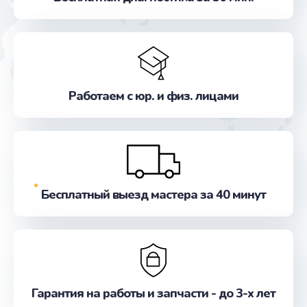
Заказать
Ремонт кнопки питания
от 550 руб.
Заказать
Работаем с юр. и физ. лицами
Ремонт вибромотора
от 550 руб.
Заказать
Бесплатный выезд мастера за 40 минут
Ремонт SIM-карты
от 550 руб.
Заказать
Замена Bluetooth модуля
Гарантия на работы и запчасти - до 3-х лет
от 880 руб.