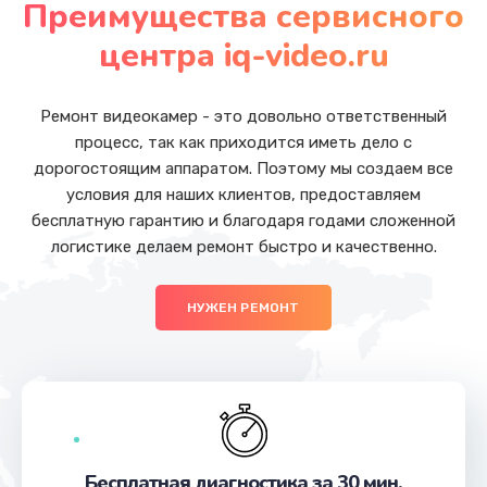
Преимущества сервисного
Заказать
центра iq-video.ru
Ремонт микросхемы GPS
от 1100 руб.
Ремонт видеокамер - это довольно ответственный
процесс, так как приходится иметь дело с
Заказать
дорогостоящим аппаратом. Поэтому мы создаем все
условия для наших клиентов, предоставляем
Замена экрана
бесплатную гарантию и благодаря годами сложенной
от 1145 руб.
логистике делаем ремонт быстро и качественно.
Заказать
НУЖЕН РЕМОНТ
Замена кнопки громкости
от 550 руб.
Заказать
Ремонт микросхемы зарядки
от 1100 руб.
Бесплатная диагностика за 30 мин.