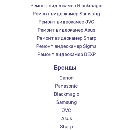
Ремонт видеокамер Blackmagic
Ремонт видеокамер Samsung
Чистка от пыли
Ремонт видеокамер JVC
от 990 руб.
Ремонт видеокамер Asus
Заказать
Ремонт видеокамер Sharp
Ремонт видеокамер Sigma
Настройка Wi-Fi
Ремонт видеокамер DEXP
от 1030 руб.
Заказать
Бренды
Canon
Замена звуковой карты
Panasonic
от 1100 руб.
Blackmagic
Заказать
Samsung
JVC
Ремонт цепей питания
Asus
от 2500 руб.
Sharp
Заказать