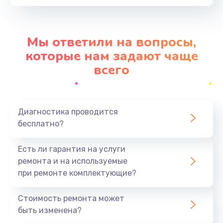
Заказать
Замена SIM-карты
Мы ответили на вопросы,
от 550 руб.
которые нам задают чаще
Заказать
всего
Замена антенны
от 880 руб.
Диагностика проводится
Заказать
бесплатно?
Замена микросхемы GPS
Есть ли гарантия на услуги
от 1100 руб.
ремонта и на используемые
при ремонте комплектующие?
Заказать
Стоимость ремонта может
Замена вибромотора
быть изменена?
от 550 руб.