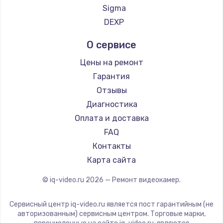
Sigma
DEXP
Замена шлейфа матрицы
от 960 руб.
О сервисе
Заказать
Цены на ремонт
Гарантия
Замена материнской платы
Отзывы
от 1330 руб.
Диагностика
Заказать
Оплата и доставка
FAQ
Замена видеочипа
Контакты
от 2745 руб.
Карта сайта
Заказать
© iq-video.ru
2026
— Ремонт видеокамер.
Установка драйверов
от 725 руб.
Сервисный центр iq-video.ru является пост гарантийным (не
авторизованным) сервисным центром. Торговые марки,
Заказать