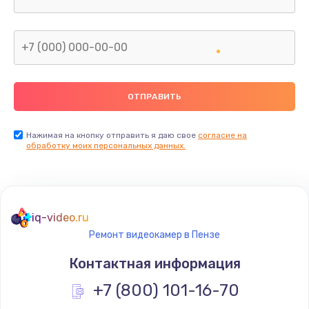
Заказать
Замена корпуса
от 600 руб.
Заказать
Замена тачпада
от 1330 руб.
Нажимая на кнопку отправить я даю свое
согласие на
обработку моих персональных данных.
Заказать
Замена северного моста
от 2600 руб.
iq-video.ru
Заказать
Ремонт видеокамер в Пензе
Контактная информация
Замена южного моста
+7 (800) 101-16-70
от 2600 руб.