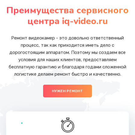
от 880 руб.
Преимущества сервисного
Заказать
центра iq-video.ru
Ремонт микросхемы GPS
от 1100 руб.
Ремонт видеокамер - это довольно ответственный
процесс, так как приходится иметь дело с
Заказать
дорогостоящим аппаратом. Поэтому мы создаем все
условия для наших клиентов, предоставляем
Замена экрана
бесплатную гарантию и благодаря годами сложенной
от 1145 руб.
логистике делаем ремонт быстро и качественно.
Заказать
НУЖЕН РЕМОНТ
Замена кнопки громкости
от 550 руб.
Заказать
Ремонт микросхемы зарядки