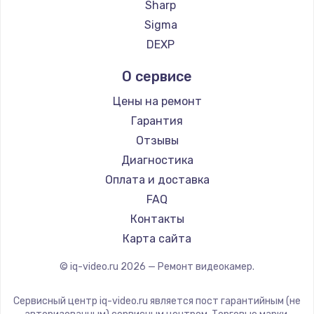
Sharp
Заказать
Sigma
DEXP
Замена шлейфа матрицы
от 960 руб.
О сервисе
Заказать
Цены на ремонт
Гарантия
Замена материнской платы
Отзывы
от 1330 руб.
Диагностика
Заказать
Оплата и доставка
FAQ
Замена видеочипа
Контакты
от 2745 руб.
Карта сайта
Заказать
© iq-video.ru
2026
— Ремонт видеокамер.
Установка драйверов
от 725 руб.
Сервисный центр iq-video.ru является пост гарантийным (не