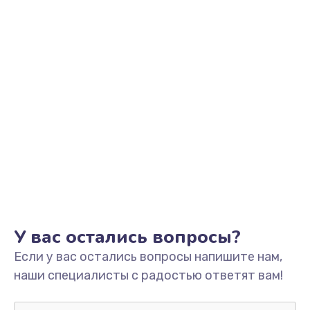
Заказать
Замена контроллера питания
от 1490 руб.
Заказать
Замена шим-контроллера
от 3900 руб.
Заказать
Ремонт подсветки
от 1200 руб.
У вас остались вопросы?
Заказать
Если у вас остались вопросы напишите нам,
наши специалисты с радостью ответят вам!
Замена системы охлаждения
от 1500 руб.