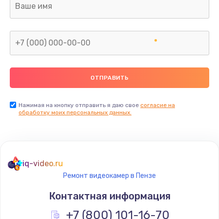
Заказать
Замена корпуса
от 600 руб.
Заказать
Замена тачпада
от 1330 руб.
Нажимая на кнопку отправить я даю свое
согласие на
обработку моих персональных данных.
Заказать
Замена северного моста
от 2600 руб.
iq-video.ru
Заказать
Ремонт видеокамер в Пензе
Контактная информация
Замена южного моста
+7 (800) 101-16-70
от 2600 руб.