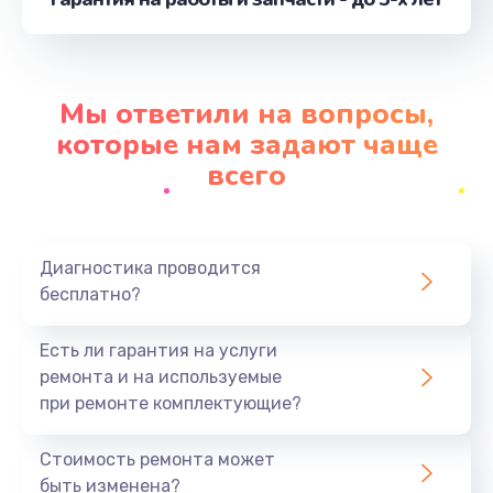
от 880 руб.
Заказать
Замена SIM-карты
Мы ответили на вопросы,
от 550 руб.
которые нам задают чаще
Заказать
всего
Замена антенны
от 880 руб.
Диагностика проводится
Заказать
бесплатно?
Замена микросхемы GPS
Есть ли гарантия на услуги
от 1100 руб.
ремонта и на используемые
при ремонте комплектующие?
Заказать
Стоимость ремонта может
Замена вибромотора
быть изменена?
от 550 руб.