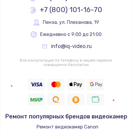
Заказать
+7 (800) 101-16-70
Ремонт разъема питания
Пенза
,
 ул. Плеханова, 19
от 880 руб.
Ежедневно с 9:00 до 21:00
Заказать
info@iq-video.ru
Замена USB порта
Все консультации по телефону в нашем сервисе
от 1060 руб.
совершенно бесплатны
Заказать
Замена вебкамеры
от 1260 руб.
Заказать
Ремонт популярных брендов видеокамер
Замена микрофона
Ремонт видеокамер Canon
от 550 руб.