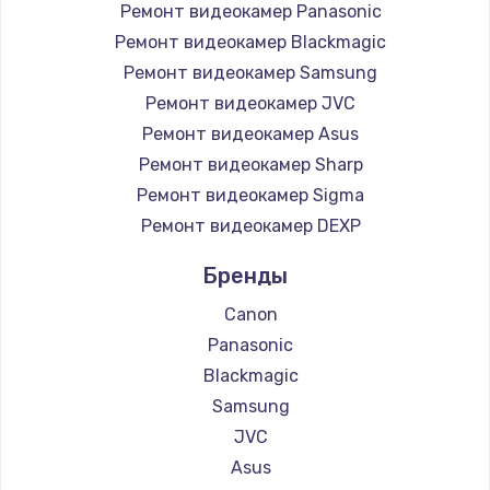
Ремонт видеокамер Panasonic
Заказать
Ремонт видеокамер Blackmagic
Ремонт видеокамер Samsung
Чистка от пыли
Ремонт видеокамер JVC
от 990 руб.
Ремонт видеокамер Asus
Заказать
Ремонт видеокамер Sharp
Ремонт видеокамер Sigma
Настройка Wi-Fi
Ремонт видеокамер DEXP
от 1030 руб.
Заказать
Бренды
Canon
Замена звуковой карты
Panasonic
от 1100 руб.
Blackmagic
Заказать
Samsung
JVC
Ремонт цепей питания
Asus
от 2500 руб.