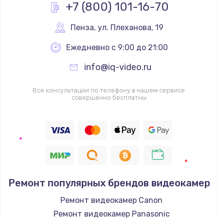
Заказать
+7 (800) 101-16-70
Ремонт разъема питания
Пенза
,
 ул. Плеханова, 19
от 880 руб.
Ежедневно с 9:00 до 21:00
Заказать
info@iq-video.ru
Замена USB порта
Все консультации по телефону в нашем сервисе
от 1060 руб.
совершенно бесплатны
Заказать
Замена вебкамеры
от 1260 руб.
Заказать
Ремонт популярных брендов видеокамер
Замена микрофона
Ремонт видеокамер Canon
от 550 руб.
Ремонт видеокамер Panasonic
Заказать