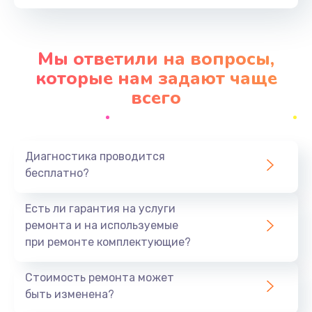
Заказать
Замена SIM-карты
Мы ответили на вопросы,
от 550 руб.
которые нам задают чаще
Заказать
всего
Замена антенны
от 880 руб.
Диагностика проводится
Заказать
бесплатно?
Замена микросхемы GPS
Есть ли гарантия на услуги
от 1100 руб.
ремонта и на используемые
при ремонте комплектующие?
Заказать
Стоимость ремонта может
Замена вибромотора
быть изменена?
от 550 руб.