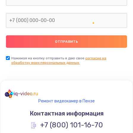
Заказать
Замена корпуса
от 600 руб.
Заказать
Замена тачпада
от 1330 руб.
Нажимая на кнопку отправить я даю свое
согласие на
обработку моих персональных данных.
Заказать
Замена северного моста
от 2600 руб.
iq-video.ru
Заказать
Ремонт видеокамер в Пензе
Контактная информация
Замена южного моста
+7 (800) 101-16-70
от 2600 руб.