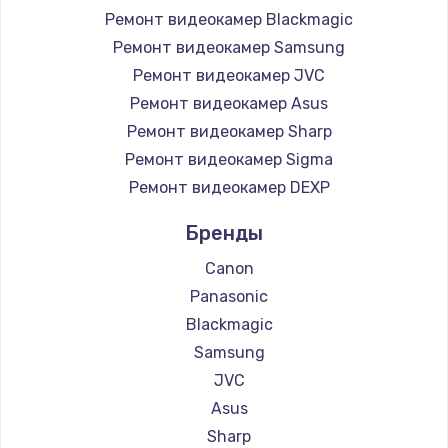
Ремонт видеокамер Blackmagic
Ремонт видеокамер Samsung
Чистка от пыли
Ремонт видеокамер JVC
от 990 руб.
Ремонт видеокамер Asus
Заказать
Ремонт видеокамер Sharp
Ремонт видеокамер Sigma
Настройка Wi-Fi
Ремонт видеокамер DEXP
от 1030 руб.
Заказать
Бренды
Canon
Замена звуковой карты
Panasonic
от 1100 руб.
Blackmagic
Заказать
Samsung
JVC
Ремонт цепей питания
Asus
от 2500 руб.
Sharp
Заказать