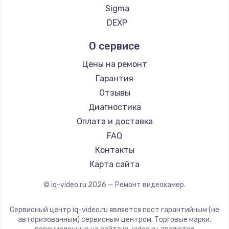
Sigma
DEXP
Замена шлейфа матрицы
от 960 руб.
О сервисе
Заказать
Цены на ремонт
Гарантия
Замена материнской платы
Отзывы
от 1330 руб.
Диагностика
Заказать
Оплата и доставка
FAQ
Замена видеочипа
Контакты
от 2745 руб.
Карта сайта
Заказать
© iq-video.ru
2026
— Ремонт видеокамер.
Установка драйверов
от 725 руб.
Сервисный центр iq-video.ru является пост гарантийным (не
авторизованным) сервисным центром. Торговые марки,
Заказать