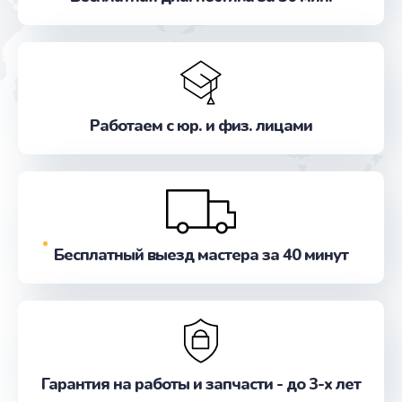
Заказать
Ремонт кнопки питания
от 550 руб.
Заказать
Работаем с юр. и физ. лицами
Ремонт вибромотора
от 550 руб.
Заказать
Бесплатный выезд мастера за 40 минут
Ремонт SIM-карты
от 550 руб.
Заказать
Замена Bluetooth модуля
Гарантия на работы и запчасти - до 3-х лет
от 880 руб.