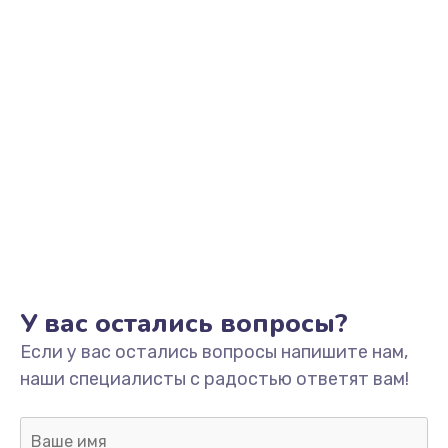
Заказать
Замена контроллера питания
от 1490 руб.
Заказать
Замена шим-контроллера
от 3900 руб.
Заказать
Ремонт подсветки
от 1200 руб.
У вас остались вопросы?
Заказать
Если у вас остались вопросы напишите нам,
наши специалисты с радостью ответят вам!
Замена системы охлаждения
от 1500 руб.