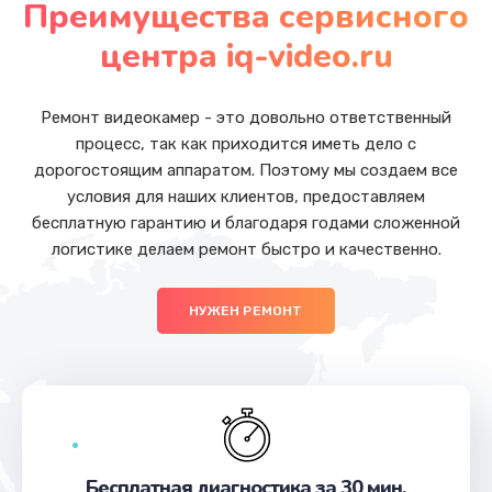
Преимущества сервисного
Заказать
центра iq-video.ru
Ремонт микросхемы GPS
от 1100 руб.
Ремонт видеокамер - это довольно ответственный
процесс, так как приходится иметь дело с
Заказать
дорогостоящим аппаратом. Поэтому мы создаем все
условия для наших клиентов, предоставляем
Замена экрана
бесплатную гарантию и благодаря годами сложенной
от 1145 руб.
логистике делаем ремонт быстро и качественно.
Заказать
НУЖЕН РЕМОНТ
Замена кнопки громкости
от 550 руб.
Заказать
Ремонт микросхемы зарядки
от 1100 руб.
Бесплатная диагностика за 30 мин.