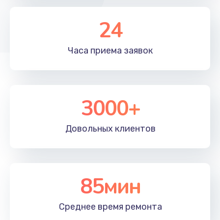
2500 руб.
Заказать
24
Ремонт дренажного клапана
Часа приема
заявок
2300 руб.
Заказать
3000+
Полный ремонт заварочного блока
2850 руб.
Довольных
клиентов
Заказать
Ремонт электромагнитного клапана
2050 руб.
85мин
Заказать
Среднее время
ремонта
Ремонт дренажа