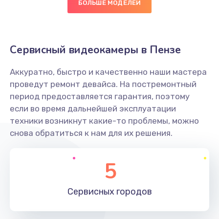
БОЛЬШЕ МОДЕЛЕЙ
Заказать
Замена уплотнителя
Сервисный видеокамеры в Пензе
750 руб.
Заказать
Аккуратно, быстро и качественно наши мастера
проведут ремонт девайса. На постремонтный
Ремонт платы управления
период предоставляется гарантия, поэтому
если во время дальнейшей эксплуатации
3500 руб.
техники возникнут какие-то проблемы, можно
Заказать
снова обратиться к нам для их решения.
Перепрошивка
5
3650 руб.
Заказать
Сервисных
городов
Замена жерновов