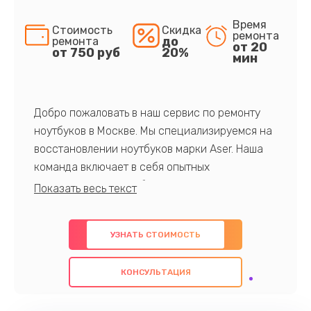
Время
Стоимость
Скидка
ремонта
до
ремонта
от 20
от 750 руб
20%
мин
Добро пожаловать в наш сервис по ремонту
ноутбуков в Москве. Мы специализируемся на
восстановлении ноутбуков марки Aser. Наша
команда включает в себя опытных
профессионалов с обширными знаниями и
многолетним опытом в данной области. Мы
предлагаем быстрый и качественный ремонт с
УЗНАТЬ СТОИМОСТЬ
использованием оригинальных компонентов, а
также гарантируем качество всех
КОНСУЛЬТАЦИЯ
проведенных работ. Наша цель - предоставить
клиентам надежное и профессиональное