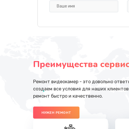
Полный ремонт заварочного бл
Ремонт блока помола
Замена мультиклапана
Преимущества сервисн
Ремонт платы управления
Перепрошивка
Ремонт видеокамер - это довольно ответ
создаем все условия для наших клиентов
Ремонт датчика воды
ремонт быстро и качественно.
Замена клапана термоблока
НУЖЕН РЕМОНТ
Ремонт термостата