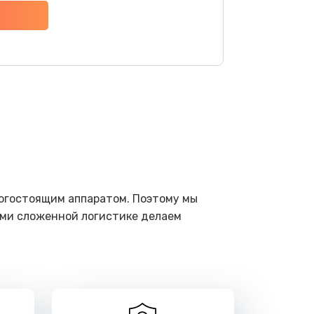
ать
ать
ать
ать
ать
рогостоящим аппаратом. Поэтому мы
ами сложенной логистике делаем
ать
ать