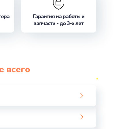
ать
тера
Гарантия на работы и
ать
запчасти - до 3-х лет
ать
ать
ать
е всего
ать
ать
ать