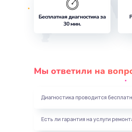
Бесплатная диагностика за
Р
Ремонт клапана термоблока
30 мин.
Замена трубок гидравлики
Очистка засора
Ремонт двигателя кофемолки
Мы ответили на вопр
Ремонт жерновов
Диагностика проводится бесплат
Замена колец
Замена скобок
Есть ли гарантия на услуги ремон