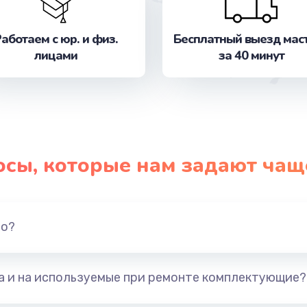
от 1600 руб.
Заказ
аботаем с юр. и физ.
Бесплатный выезд мас
от 800 руб.
Заказ
лицами
за 40 минут
от 850 руб.
Заказ
от 1000 руб.
Заказ
от 1000 руб.
Заказ
осы, которые нам задают чащ
от 1000 руб.
Заказ
но?
от 1250 руб.
Заказ
от 1250 руб.
Заказ
та и на используемые при ремонте комплектующие?