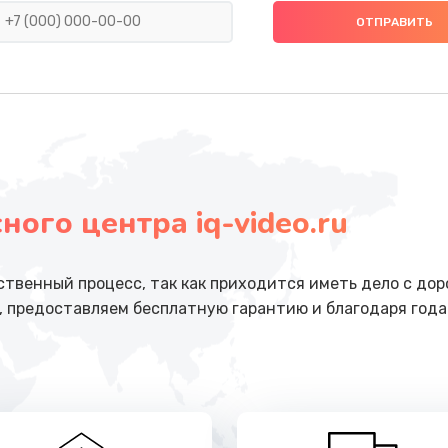
ока
от 2850 руб.
Заказ
от 2950 руб.
Заказ
от 3000 руб.
Заказ
ого центра iq-video.ru
от 3500 руб.
Заказ
от 3650 руб.
Заказ
ственный процесс, так как приходится иметь дело с до
, предоставляем бесплатную гарантию и благодаря год
от 1900 руб.
Заказ
от 1800 руб.
Заказ