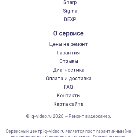
Sharp
Заказать
Sigma
DEXP
Замена шлейфа матрицы
от 1095 руб.
О сервисе
Заказать
Цены на ремонт
Гарантия
Замена материнской платы
Отзывы
от 1395 руб.
Диагностика
Заказать
Оплата и доставка
FAQ
Замена видеочипа
Контакты
от 2745 руб.
Карта сайта
Заказать
© iq-video.ru
2026
— Ремонт видеокамер.
Установка драйверов
от 875 руб.
Сервисный центр iq-video.ru является пост гарантийным (не