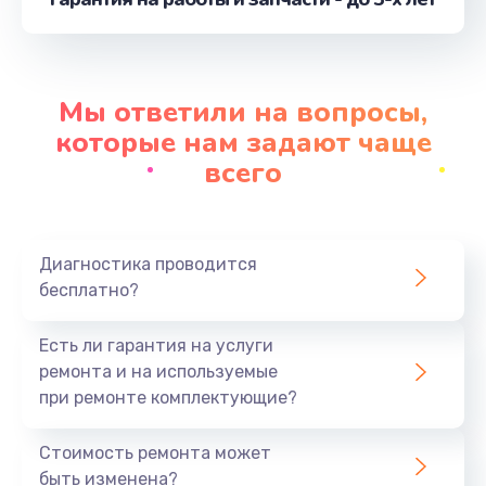
от 1160 руб.
Заказать
Замена экрана
Мы ответили на вопросы,
от 1490 руб.
которые нам задают чаще
Заказать
всего
Замена термопасты
от 990 руб.
Диагностика проводится
Заказать
бесплатно?
Замена видеокарты
Есть ли гарантия на услуги
от 1795 руб.
ремонта и на используемые
при ремонте комплектующие?
Заказать
Стоимость ремонта может
Замена USB порта
быть изменена?
от 1190 руб.