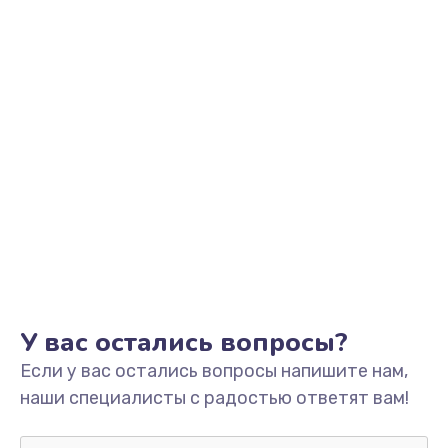
Заказать
Замена системы охлаждения
от 1600 руб.
Заказать
Замена HDMI
от 1450 руб.
Заказать
Замена крышки ноутбука
от 1750 руб.
У вас остались вопросы?
Заказать
Если у вас остались вопросы напишите нам,
наши специалисты с радостью ответят вам!
Замена корпуса
от 2195 руб.