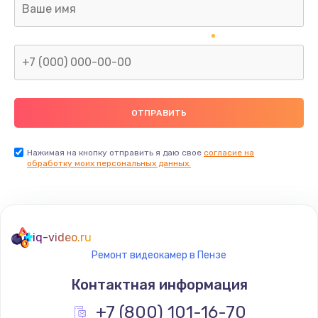
Заказать
Замена тачпада
от 1740 руб.
Заказать
Замена северного моста
от 2960 руб.
Нажимая на кнопку отправить я даю свое
согласие на
обработку моих персональных данных.
Заказать
Замена южного моста
от 2960 руб.
iq-video.ru
Заказать
Ремонт видеокамер в Пензе
Контактная информация
Ремонт петель крышки
+7 (800) 101-16-70
от 1195 руб.