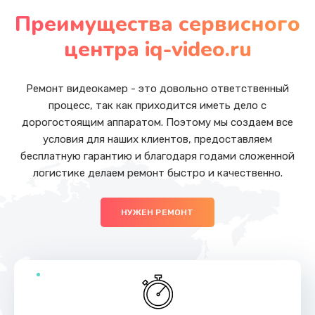
от 5500 руб.
Преимущества сервисного
Заказать
центра iq-video.ru
Замена аккумулятора (батареи)
от 1500 руб.
Ремонт видеокамер - это довольно ответственный
процесс, так как приходится иметь дело с
Заказать
дорогостоящим аппаратом. Поэтому мы создаем все
условия для наших клиентов, предоставляем
Чистка от пыли
бесплатную гарантию и благодаря годами сложенной
от 990 руб.
логистике делаем ремонт быстро и качественно.
Заказать
НУЖЕН РЕМОНТ
Замена вебкамеры
от 1490 руб.
Заказать
Замена динамиков