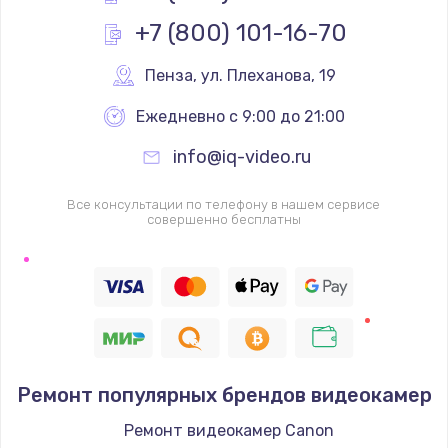
Заказать
+7 (800) 101-16-70
Замена клавиатуры
Пенза
,
 ул. Плеханова, 19
от 990 руб.
Ежедневно с 9:00 до 21:00
Заказать
info@iq-video.ru
Ремонт после залития
Все консультации по телефону в нашем сервисе
от 2000 руб.
совершенно бесплатны
Заказать
Замена дисплея
от 2200 руб.
Заказать
Ремонт популярных брендов видеокамер
Прошивка
Ремонт видеокамер Canon
от 1400 руб.