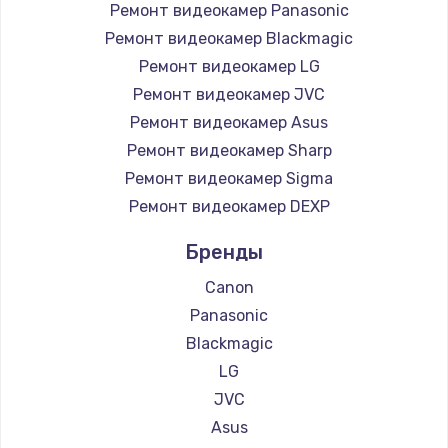
Ремонт видеокамер Panasonic
Заказать
Ремонт видеокамер Blackmagic
Ремонт видеокамер LG
Ремонт электроплаты
Ремонт видеокамер JVC
от 1200 руб.
Ремонт видеокамер Asus
Заказать
Ремонт видеокамер Sharp
Ремонт видеокамер Sigma
Ремонт корпуса
Ремонт видеокамер DEXP
от 1250 руб.
Заказать
Бренды
Canon
Настройка Wi-Fi
Panasonic
от 1040 руб.
Blackmagic
Заказать
LG
JVC
Ремонт цепей питания
Asus
от 2500 руб.