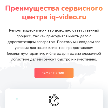
от 5500 руб.
Преимущества сервисного
Заказать
центра iq-video.ru
Замена аккумулятора (батареи)
от 1500 руб.
Ремонт видеокамер - это довольно ответственный
процесс, так как приходится иметь дело с
Заказать
дорогостоящим аппаратом. Поэтому мы создаем все
условия для наших клиентов, предоставляем
Чистка от пыли
бесплатную гарантию и благодаря годами сложенной
от 990 руб.
логистике делаем ремонт быстро и качественно.
Заказать
НУЖЕН РЕМОНТ
Замена вебкамеры
от 1490 руб.
Заказать
Замена динамиков