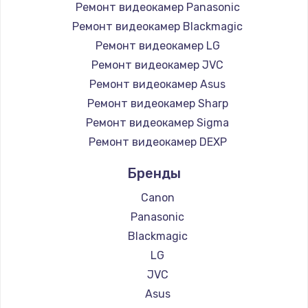
Ремонт видеокамер Panasonic
Заказать
Ремонт видеокамер Blackmagic
Ремонт видеокамер LG
Ремонт электроплаты
Ремонт видеокамер JVC
от 1200 руб.
Ремонт видеокамер Asus
Заказать
Ремонт видеокамер Sharp
Ремонт видеокамер Sigma
Ремонт корпуса
Ремонт видеокамер DEXP
от 1250 руб.
Заказать
Бренды
Canon
Настройка Wi-Fi
Panasonic
от 1040 руб.
Blackmagic
Заказать
LG
JVC
Ремонт цепей питания
Asus
от 2500 руб.