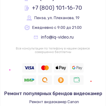
Заказать
+7 (800) 101-16-70
Замена клавиатуры
Пенза
,
 ул. Плеханова, 19
от 990 руб.
Ежедневно с 9:00 до 21:00
Заказать
info@iq-video.ru
Ремонт после залития
Все консультации по телефону в нашем сервисе
от 2000 руб.
совершенно бесплатны
Заказать
Замена дисплея
от 2200 руб.
Заказать
Ремонт популярных брендов видеокамер
Прошивка
Ремонт видеокамер Canon
от 1400 руб.