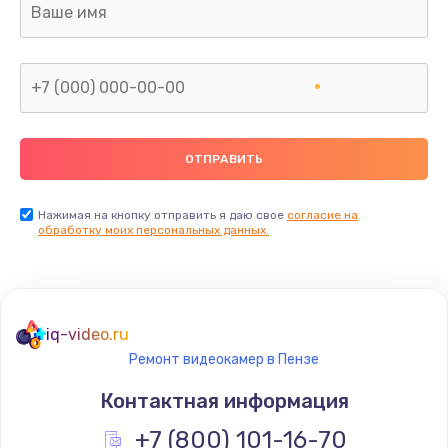
Заказать
Замена тачпада
от 1740 руб.
Заказать
Замена северного моста
от 2960 руб.
Нажимая на кнопку отправить я даю свое
согласие на
обработку моих персональных данных.
Заказать
Замена южного моста
от 2960 руб.
iq-video.ru
Заказать
Ремонт видеокамер в Пензе
Контактная информация
Ремонт петель крышки
+7 (800) 101-16-70
от 1195 руб.