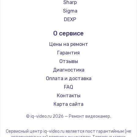
Sharp
Заказать
Sigma
DEXP
Замена шлейфа матрицы
от 1095 руб.
О сервисе
Заказать
Цены на ремонт
Гарантия
Замена материнской платы
Отзывы
от 1395 руб.
Диагностика
Заказать
Оплата и доставка
FAQ
Замена видеочипа
Контакты
от 2745 руб.
Карта сайта
Заказать
© iq-video.ru
2026
— Ремонт видеокамер.
Установка драйверов
от 875 руб.
Сервисный центр iq-video.ru является пост гарантийным (не