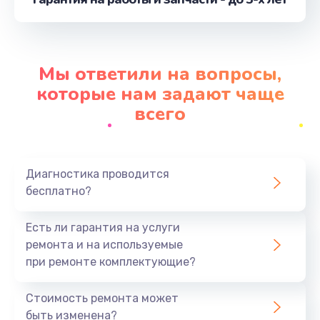
от 1160 руб.
Заказать
Замена экрана
Мы ответили на вопросы,
от 1490 руб.
которые нам задают чаще
Заказать
всего
Замена термопасты
от 990 руб.
Диагностика проводится
Заказать
бесплатно?
Замена видеокарты
Есть ли гарантия на услуги
от 1795 руб.
ремонта и на используемые
при ремонте комплектующие?
Заказать
Стоимость ремонта может
Замена USB порта
быть изменена?
от 1190 руб.