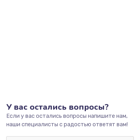
Заказать
Замена системы охлаждения
от 1600 руб.
Заказать
Замена HDMI
от 1450 руб.
Заказать
Замена крышки ноутбука
от 1750 руб.
У вас остались вопросы?
Заказать
Если у вас остались вопросы напишите нам,
наши специалисты с радостью ответят вам!
Замена корпуса
от 2195 руб.