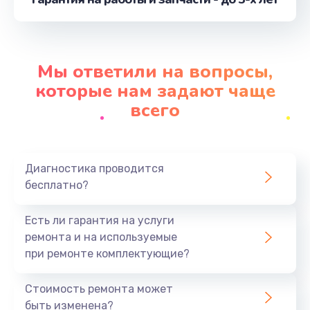
от 1160 руб.
Заказать
Замена экрана
Мы ответили на вопросы,
от 1490 руб.
которые нам задают чаще
Заказать
всего
Замена термопасты
от 990 руб.
Диагностика проводится
Заказать
бесплатно?
Замена видеокарты
Есть ли гарантия на услуги
от 1795 руб.
ремонта и на используемые
при ремонте комплектующие?
Заказать
Стоимость ремонта может
Замена USB порта
быть изменена?
от 1190 руб.