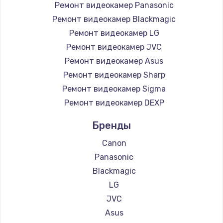
Ремонт видеокамер Panasonic
Заказать
Ремонт видеокамер Blackmagic
Ремонт видеокамер LG
Ремонт электроплаты
Ремонт видеокамер JVC
от 1200 руб.
Ремонт видеокамер Asus
Заказать
Ремонт видеокамер Sharp
Ремонт видеокамер Sigma
Ремонт корпуса
Ремонт видеокамер DEXP
от 1250 руб.
Заказать
Бренды
Canon
Настройка Wi-Fi
Panasonic
от 1040 руб.
Blackmagic
Заказать
LG
JVC
Ремонт цепей питания
Asus
от 2500 руб.