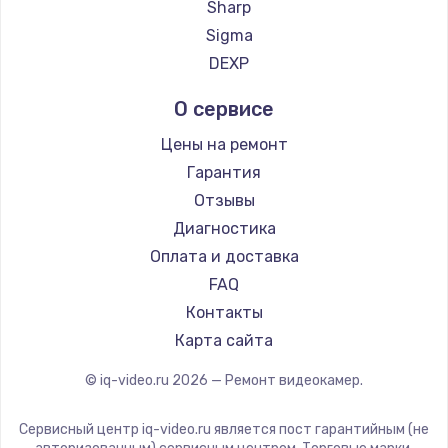
Sharp
Заказать
Sigma
DEXP
Замена шлейфа матрицы
от 1095 руб.
О сервисе
Заказать
Цены на ремонт
Гарантия
Замена материнской платы
Отзывы
от 1395 руб.
Диагностика
Заказать
Оплата и доставка
FAQ
Замена видеочипа
Контакты
от 2745 руб.
Карта сайта
Заказать
© iq-video.ru
2026
— Ремонт видеокамер.
Установка драйверов
от 875 руб.
Сервисный центр iq-video.ru является пост гарантийным (не