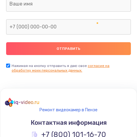
Заказать
Замена тачпада
от 1740 руб.
Заказать
Замена северного моста
от 2960 руб.
Нажимая на кнопку отправить я даю свое
согласие на
обработку моих персональных данных.
Заказать
Замена южного моста
от 2960 руб.
iq-video.ru
Заказать
Ремонт видеокамер в Пензе
Контактная информация
Ремонт петель крышки
+7 (800) 101-16-70
от 1195 руб.