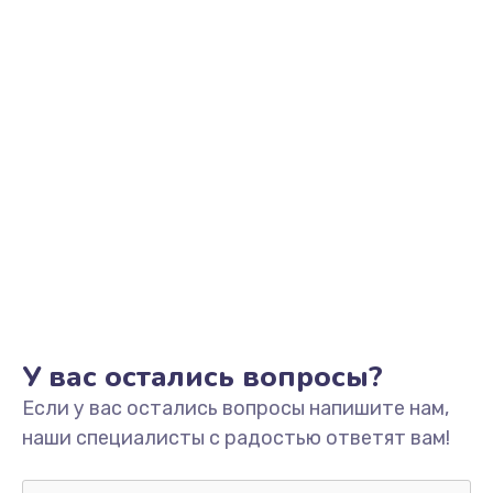
Заказать
Замена системы охлаждения
от 1600 руб.
Заказать
Замена HDMI
от 1450 руб.
Заказать
Замена крышки ноутбука
от 1750 руб.
У вас остались вопросы?
Заказать
Если у вас остались вопросы напишите нам,
наши специалисты с радостью ответят вам!
Замена корпуса
от 2195 руб.