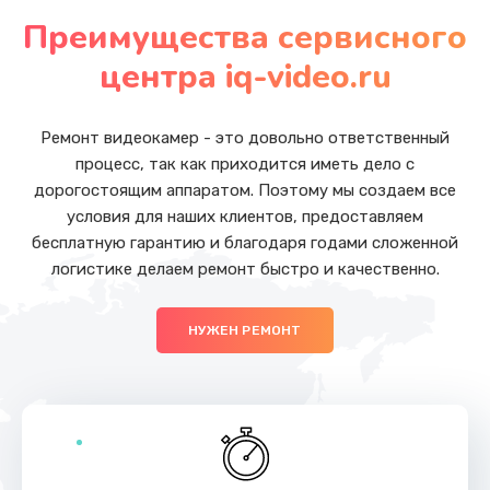
от 5500 руб.
Преимущества сервисного
Заказать
центра iq-video.ru
Замена аккумулятора (батареи)
от 1500 руб.
Ремонт видеокамер - это довольно ответственный
процесс, так как приходится иметь дело с
Заказать
дорогостоящим аппаратом. Поэтому мы создаем все
условия для наших клиентов, предоставляем
Чистка от пыли
бесплатную гарантию и благодаря годами сложенной
от 990 руб.
логистике делаем ремонт быстро и качественно.
Заказать
НУЖЕН РЕМОНТ
Замена вебкамеры
от 1490 руб.
Заказать
Замена динамиков