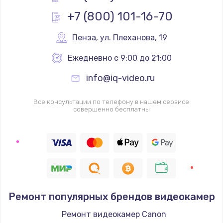
Заказать
+7 (800) 101-16-70
Замена клавиатуры
Пенза
,
 ул. Плеханова, 19
от 990 руб.
Ежедневно с 9:00 до 21:00
Заказать
info@iq-video.ru
Ремонт после залития
Все консультации по телефону в нашем сервисе
от 2000 руб.
совершенно бесплатны
Заказать
Замена дисплея
от 2200 руб.
Заказать
Ремонт популярных брендов видеокамер
Прошивка
Ремонт видеокамер Canon
от 1400 руб.