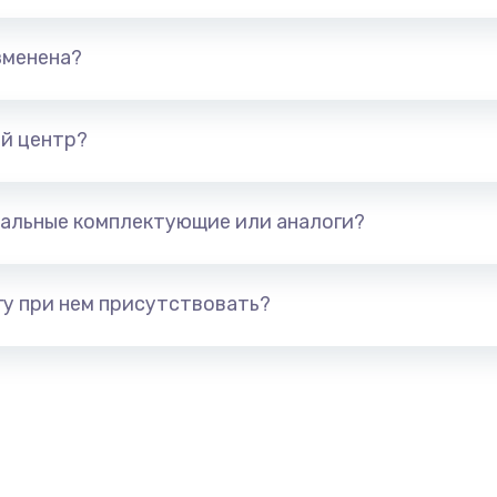
талей
880 руб.
Заказ
зменена?
1400 руб.
Заказ
й центр?
я (для
1300 руб.
Заказ
альные комплектующие или аналоги?
 усиления
1200 руб.
Заказ
у при нем присутствовать?
2100 руб.
Заказ
1400 руб.
Заказ
900 руб.
Заказ