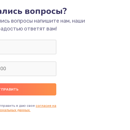
тались вопросы?
ать
лись вопросы напишите нам, наши
ать
радостью ответят вам!
ать
ать
ать
ать
тправить я даю свое
согласие на
ональных данных.
ать