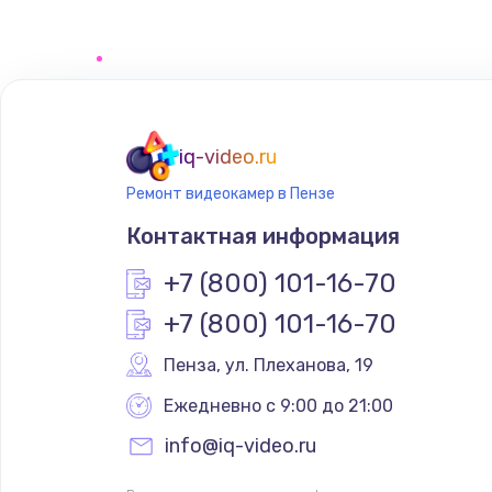
Программирование АТС
Замена корпусных элементов
Ремонт тюнера
iq-video.ru
Ремонт видеокамер в Пензе
Ремонт платы картоприемника
Контактная информация
Восстановление/замена диффу
+7 (800) 101-16-70
+7 (800) 101-16-70
Ремонт платы усилителя
Пенза
,
 ул. Плеханова, 19
Ремонт платы блока питания
Ежедневно с 9:00 до 21:00
info@iq-video.ru
Тюнинг динамиков