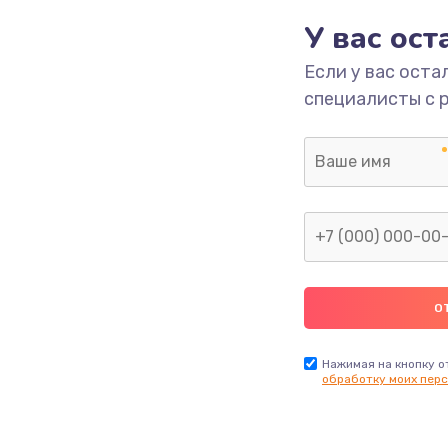
У вас ос
ы
2400 руб.
Заказ
Если у вас оста
я влаги
2800 руб.
Заказ
специалисты с 
в ТВ-
1900 руб.
Заказ
1900 руб.
Заказ
я
1400 руб.
Заказ
2900 руб.
Заказ
Нажимая на кнопку о
обработку моих перс
1800 руб.
Заказ