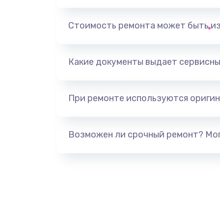
Выход из строя электронных де
вследствие перегрева
Стоимость ремонта может быть и
Ремонт динамиков
Какие документы выдает сервисны
Ремонт выходных цепей усилени
активных сабвуферов)
При ремонте используются оригин
Ремонт предварительных цепей
(для активных сабвуферов)
Возможен ли срочный ремонт? Мог
Ремонт после залития
Замена диффузора динамика
Замена платы брелка