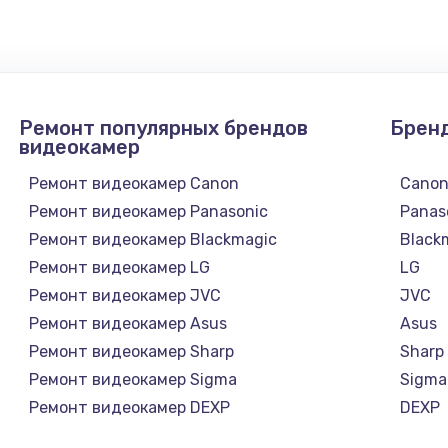
4900 руб.
Заказ
2400 руб.
Заказ
Ремонт популярных брендов
Брен
1200 руб.
Заказ
видеокамер
Ремонт видеокамер Canon
Cano
1000 руб.
Заказ
Ремонт видеокамер Panasonic
Panas
Ремонт видеокамер Blackmagic
Black
зора
1400 руб.
Заказ
Ремонт видеокамер LG
LG
Ремонт видеокамер JVC
JVC
1200 руб.
Заказ
Ремонт видеокамер Asus
Asus
Ремонт видеокамер Sharp
Sharp
800 руб.
Заказ
Ремонт видеокамер Sigma
Sigma
Ремонт видеокамер DEXP
DEXP
4900 руб.
Заказ