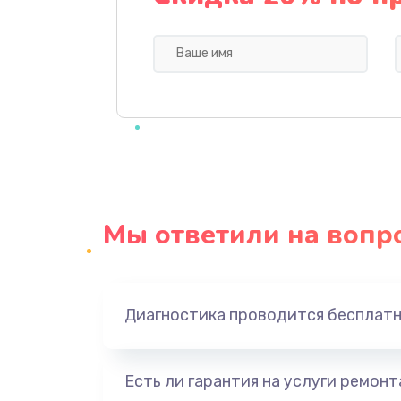
Ремонт блока питания
Замена датчика
Замена шнура
Ремонт электроплаты
Мы ответили на вопр
Замена центрирующей шайбы д
Замена подводящих проводов
Диагностика проводится бесплат
Замена голосовой катушки/пер
динамика
Есть ли гарантия на услуги ремон