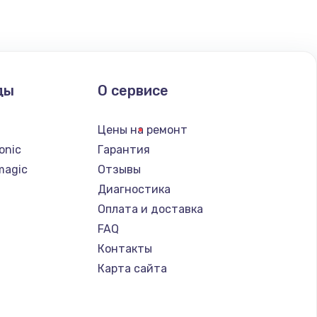
ать
ать
ды
О сервисе
ать
n
Цены на ремонт
ать
onic
Гарантия
magic
Отзывы
ать
Диагностика
Оплата и доставка
ать
FAQ
Контакты
ать
Карта сайта
ать