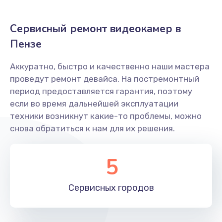
Замена кнопки включения
Сервисный ремонт видеокамер в
1400 руб.
Пензе
Заказать
Аккуратно, быстро и качественно наши мастера
Замена дисплея (экрана)
проведут ремонт девайса. На постремонтный
1600 руб.
период предоставляется гарантия, поэтому
Заказать
если во время дальнейшей эксплуатации
техники возникнут какие-то проблемы, можно
Замена диска управления
снова обратиться к нам для их решения.
2000 руб.
5
Заказать
Замена диафрагмы
Сервисных
городов
1800 руб.
Заказать