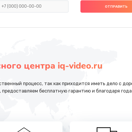
на
от 554 руб.
Заказ
от 386 руб.
Заказ
а
от 806 руб.
Заказ
ого центра iq-video.ru
 телефона
от 723 руб.
Заказ
она
от 408 руб.
Заказ
ственный процесс, так как приходится иметь дело с до
, предоставляем бесплатную гарантию и благодаря год
от 705 руб.
Заказ
от 226 руб.
Заказ
елефона