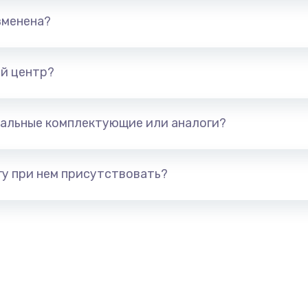
от 293 руб.
Заказ
зменена?
от 709 руб.
Заказ
й центр?
от 529 руб.
Заказ
она
от 709 руб.
Заказ
альные комплектующие или аналоги?
а
от 812 руб.
Заказ
у при нем присутствовать?
от 318 руб.
Заказ
й платы
от 908 руб.
Заказ
 телефона
от 2281 руб.
Заказ