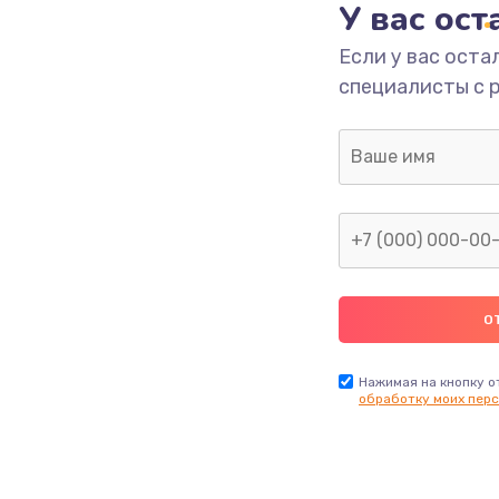
У вас ос
она
от 228 руб.
Заказ
Если у вас оста
специалисты с 
она
от 270 руб.
Заказ
от 417 руб.
Заказ
Нажимая на кнопку о
обработку моих перс