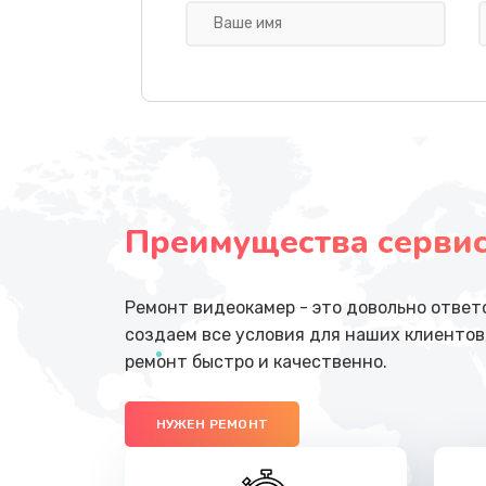
Восстановление данных телефо
Русификация телефона
Замена заднего стекла телефон
Преимущества сервисн
Замена аккумулятора (батареи)
Отвязка от гугл-аккаунта телеф
Ремонт видеокамер - это довольно ответ
создаем все условия для наших клиентов
Прошивка телефона
ремонт быстро и качественно.
Разблокировка телефона
НУЖЕН РЕМОНТ
Замена держателя SIM-карты т