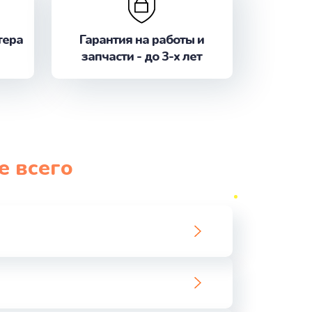
ать
тера
Гарантия на работы и
ать
запчасти - до 3-х лет
ать
ать
е всего
ать
ать
ать