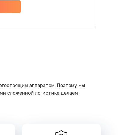
ать
ать
ать
ать
ать
рогостоящим аппаратом. Поэтому мы
ами сложенной логистике делаем
ать
ать