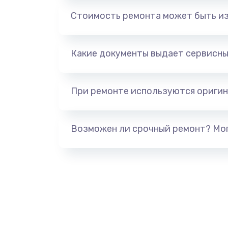
Замена камеры телефона
Стоимость ремонта может быть и
Замена динамика телефона
Какие документы выдает сервисны
Замена микрофона телефона
Замена шлейфа матрицы телеф
При ремонте используются оригин
Замена шлейфа кнопок телефон
Возможен ли срочный ремонт? Мог
Замена шлейфа аудио телефона
Замена системной / материнско
телефона
Восстановление цепей питания