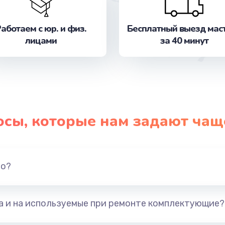
от 679 руб.
Заказ
аботаем с юр. и физ.
Бесплатный выезд мас
а
от 554 руб.
Заказ
лицами
за 40 минут
от 377 руб.
Заказ
а
от 1330 руб.
Заказ
осы, которые нам задают чащ
от 395 руб.
Заказ
но?
а
от 224 руб.
Заказ
от 448 руб.
Заказ
та и на используемые при ремонте комплектующие?