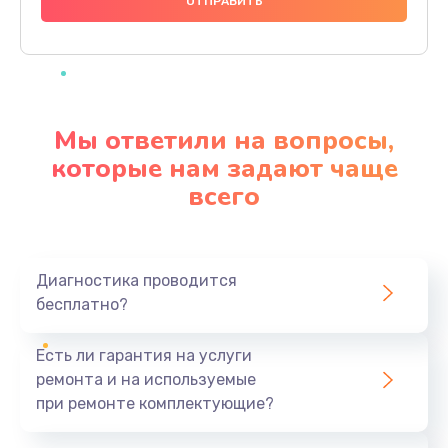
1000 руб.
Заказать
Ремонт материнской платы
4500 руб.
Мы ответили на вопросы,
Заказать
которые нам задают чаще
всего
Профилактическая чистка
1000 руб.
Заказать
Диагностика проводится
бесплатно?
Прошивка BIOS
1920 руб.
Есть ли гарантия на услуги
Заказать
ремонта и на используемые
при ремонте комплектующие?
Замена северного моста
1440 руб.