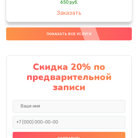
650 руб.
Заказать
Замена аккумулятора
ПОКАЗАТЬ ВСЕ УСЛУГИ
4000 руб.
Заказать
Замена материнской платы
Скидка 20% по
1100 руб.
предварительной
Заказать
записи
Замена масла
750 руб.
Заказать
Замена праймера