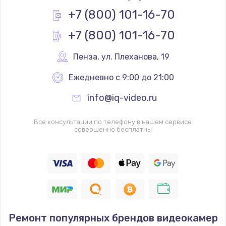
Заказать
+7 (800) 101-16-70
+7 (800) 101-16-70
Замена реле
1000 руб.
Пенза
,
 ул. Плеханова, 19
Заказать
Ежедневно с 9:00 до 21:00
Замена термопредохранителя
info@iq-video.ru
700 руб.
Заказать
Все консультации по телефону в нашем сервисе
совершенно бесплатны
Замена ТЭНа
2500 руб.
Заказать
Замена шнура
Ремонт популярных брендов видеокамер
1400 руб.