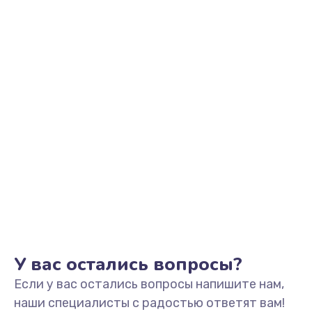
Заказать
Замена видеоадаптера (видеокарты)
1800 руб.
Заказать
Замена, перепайка чипа
1300 руб.
Заказать
Замена HDMI-разъема
650 руб.
Заказать
У вас остались вопросы?
Если у вас остались вопросы напишите нам,
Замена/Pемонт карбюратора
наши специалисты с радостью ответят вам!
1300 руб.