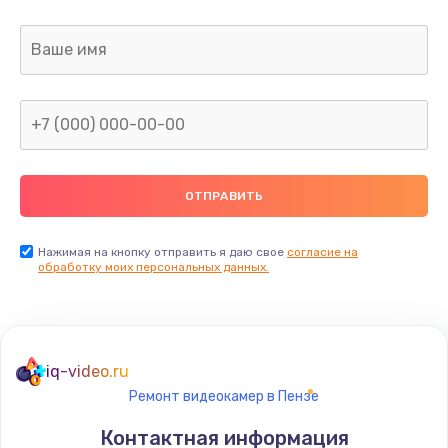
Заказать
Ремонт капиллярной трубки
400 руб.
Заказать
Замена блока питания
1000 руб.
Заказать
Нажимая на кнопку отправить я даю свое
согласие на
обработку моих персональных данных.
Прошивка / разблокировка
900 руб.
Заказать
iq-video.ru
Ремонт видеокамер в Пензе
Замена термостата
Контактная информация
1200 руб.