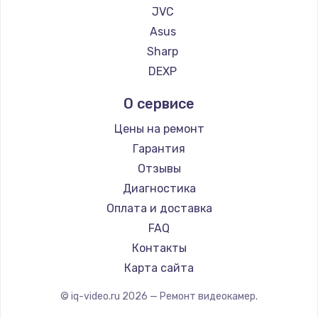
JVC
Заказать
Asus
Sharp
Замена сенсорного датчика
DEXP
1300 руб.
Заказать
О сервисе
Цены на ремонт
Замена сигнальной лампы
Гарантия
1200 руб.
Отзывы
Заказать
Диагностика
Оплата и доставка
Замена системной платы
FAQ
1500 руб.
Контакты
Заказать
Карта сайта
Замена температурного датчика
© iq-video.ru
2026
— Ремонт видеокамер.
2500 руб.