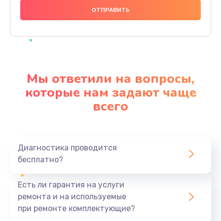
1000 руб.
Заказать
Ремонт материнской платы
4500 руб.
Мы ответили на вопросы,
Заказать
которые нам задают чаще
всего
Профилактическая чистка
1000 руб.
Заказать
Диагностика проводится
бесплатно?
Прошивка BIOS
1920 руб.
Есть ли гарантия на услуги
Заказать
ремонта и на используемые
при ремонте комплектующие?
Замена северного моста