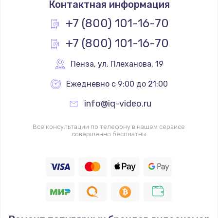
Контактная информация
1200 руб.
Заказать
+7 (800) 101-16-70
+7 (800) 101-16-70
Замена реле
1000 руб.
Пенза
,
 ул. Плеханова, 19
Заказать
Ежедневно с 9:00 до 21:00
Замена термопредохранителя
info@iq-video.ru
700 руб.
Заказать
Все консультации по телефону в нашем сервисе
совершенно бесплатны
Замена ТЭНа
2500 руб.
Заказать
Замена шнура