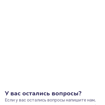
2500 руб.
Заказать
Замена видеоадаптера (видеокарты)
1800 руб.
Заказать
Замена, перепайка чипа
1300 руб.
Заказать
Замена HDMI-разъема
650 руб.
Заказать
У вас остались вопросы?
Если у вас остались вопросы напишите нам,
Замена/Pемонт карбюратора