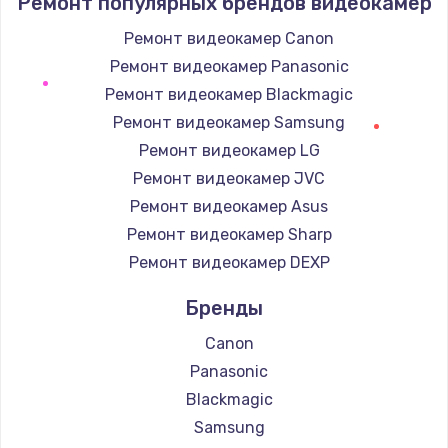
Ремонт популярных брендов видеокамер
1400 руб.
Заказать
Ремонт видеокамер Canon
Ремонт видеокамер Panasonic
Замена / ремонт электронного модуля
Ремонт видеокамер Blackmagic
управления
Ремонт видеокамер Samsung
600 руб.
Ремонт видеокамер LG
Заказать
Ремонт видеокамер JVC
Ремонт видеокамер Asus
Замена конфорки
Ремонт видеокамер Sharp
1100 руб.
Ремонт видеокамер DEXP
Заказать
Бренды
Замена платы сенсора
Canon
900 руб.
Panasonic
Заказать
Blackmagic
Samsung
Замена регулятора режимов конфорки