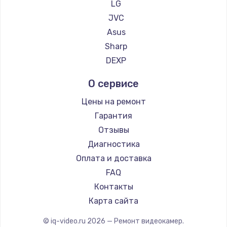
LG
900 руб.
JVC
Заказать
Asus
Sharp
Замена сенсорного датчика
DEXP
1300 руб.
Заказать
О сервисе
Цены на ремонт
Замена сигнальной лампы
Гарантия
1200 руб.
Отзывы
Заказать
Диагностика
Оплата и доставка
Замена системной платы
FAQ
1500 руб.
Контакты
Заказать
Карта сайта
Замена температурного датчика
© iq-video.ru
2026
— Ремонт видеокамер.